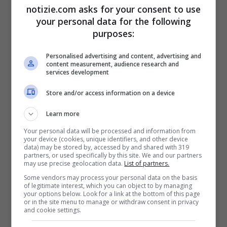
sono mascherata da
notizie.com asks for your consent to use
Cappuccetto rosso”
your personal data for the following
purposes:
Personalised advertising and content, advertising and
content measurement, audience research and
23 Marzo 2023 - 14:03
services development
Store and/or access information on a device
Learn more
Your personal data will be processed and information from
your device (cookies, unique identifiers, and other device
data) may be stored by, accessed by and shared with 319
partners, or used specifically by this site. We and our partners
may use precise geolocation data.
List of partners.
Some vendors may process your personal data on the basis
of legitimate interest, which you can object to by managing
your options below. Look for a link at the bottom of this page
or in the site menu to manage or withdraw consent in privacy
Uomini e Donne, la
and cookie settings.