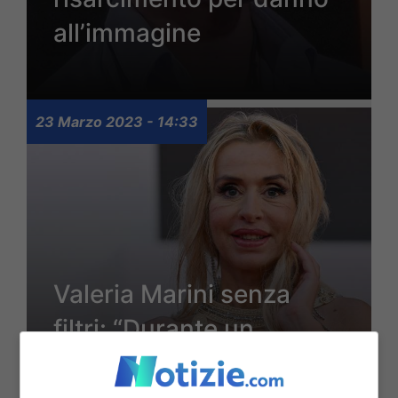
all’immagine
23 Marzo 2023 - 14:33
Valeria Marini senza
filtri: “Durante un
incontro amoroso mi