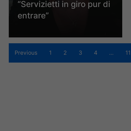
“Servizietti in giro pur di
entrare”
Previous
1
2
3
4
…
1