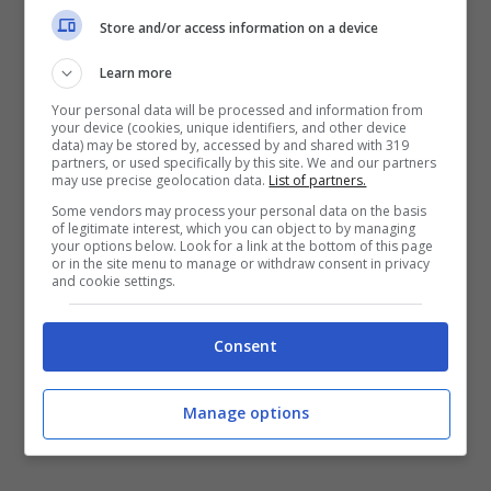
esponenziale in vari argomenti, offrendo
Store and/or access information on a device
una varietà di contenuti rilevanti per ogni
Learn more
segmento, con importanti brand
Your personal data will be processed and information from
your device (cookies, unique identifiers, and other device
posizionati e sempre con nuovi progetti
data) may be stored by, accessed by and shared with 319
partners, or used specifically by this site. We and our partners
stimolanti in sviluppo.
may use precise geolocation data.
List of partners.
Some vendors may process your personal data on the basis
of legitimate interest, which you can object to by managing
your options below. Look for a link at the bottom of this page
or in the site menu to manage or withdraw consent in privacy
and cookie settings.
Consent
Manage options