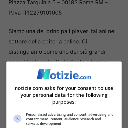
Piazza Tarquinia 5 – 00183 Roma RM –
P.Iva IT12279101005
Siamo una dei principali player italiani nel
settore della editoria online. Ci
distinguiamo come uno dei più grandi
gruppi indipendenti, dedicato a fornire
informazioni, intrattenimento e cultura
attraverso Internet.
notizie.com asks for your consent to use
your personal data for the following
Con una grande presenza nel settore, negli
purposes:
ultimi anni abbiamo ampliato il nostro
Personalised advertising and content, advertising and
content measurement, audience research and
pubblico attraverso una crescita
services development