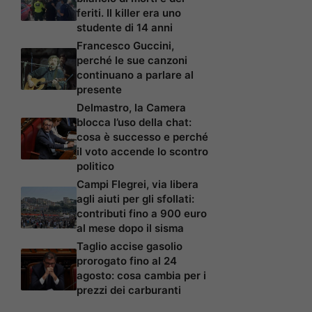
feriti. Il killer era uno
studente di 14 anni
Francesco Guccini,
perché le sue canzoni
continuano a parlare al
presente
Delmastro, la Camera
blocca l’uso della chat:
cosa è successo e perché
il voto accende lo scontro
politico
Campi Flegrei, via libera
agli aiuti per gli sfollati:
contributi fino a 900 euro
al mese dopo il sisma
Taglio accise gasolio
prorogato fino al 24
agosto: cosa cambia per i
prezzi dei carburanti