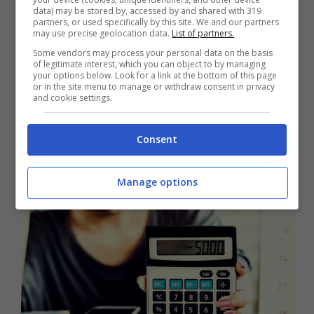
data) may be stored by, accessed by and shared with 319
partners, or used specifically by this site. We and our partners
Concerto Ultimo a Roma, caos
may use precise geolocation data.
List of partners.
parcheggi online: “Addebiti multipli
Some vendors may process your personal data on the basis
of legitimate interest, which you can object to by managing
per un solo posto auto”
your options below. Look for a link at the bottom of this page
or in the site menu to manage or withdraw consent in privacy
22 Luglio 2026 - 18:00
and cookie settings.
Consent
Manage options