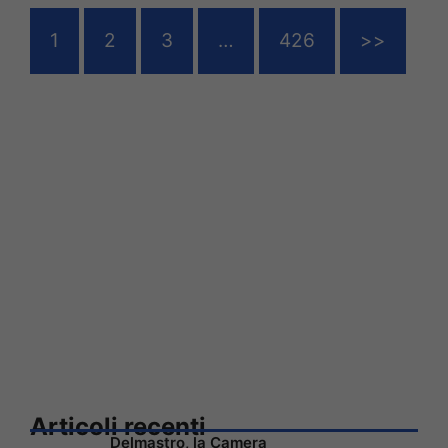
1
2
3
…
426
>>
Articoli recenti
Delmastro, la Camera