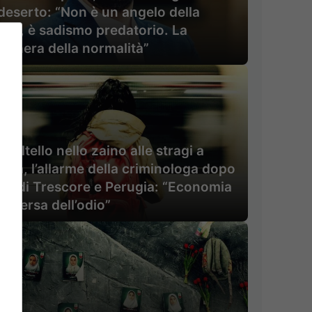
deserto: “Non è un angelo della
rte, è sadismo predatorio. La
schera della normalità”
 coltello nello zaino alle stragi a
uola, l’allarme della criminologa dopo
atti di Trescore e Perugia: “Economia
mmersa dell’odio”