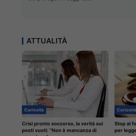
ATTUALITÀ
Curiosità
Curiosit
Crisi pronto soccorso, la verità sui
Stop al f
posti vuoti: “Non è mancanza di
per legg