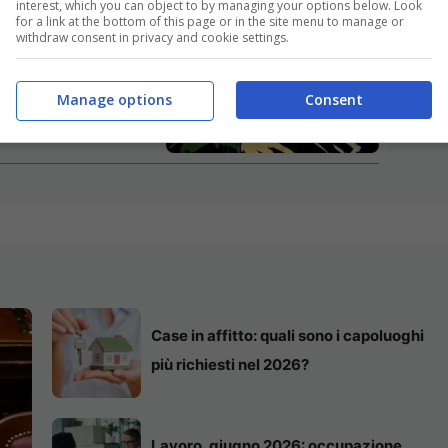
interest, which you can object to by managing your options below. Look
Ir
for a link at the bottom of this page or in the site menu to manage or
withdraw consent in privacy and cookie settings.
occ
 Israele e
ba
li abusi sessuali
Manage options
Consent
Case in affitto: quali sono i capoluoghi
più richiesti nel 2026?
Lavoro, giugno 2026: occupazione