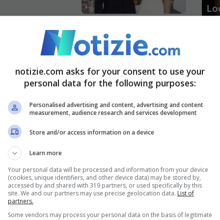
Lo
mo
ma
ari dell’Ia
notizie.com asks for your consent to use your
milioni di
personal data for the following purposes:
Personalised advertising and content, advertising and content
Dal
measurement, audience research and services development
sc
i f
Store and/or access information on a device
so
Learn more
opera la
sistema in
Your personal data will be processed and information from your device
(cookies, unique identifiers, and other device data) may be stored by,
ra
accessed by and shared with 319 partners, or used specifically by this
site. We and our partners may use precise geolocation data.
List of
partners.
Some vendors may process your personal data on the basis of legitimate