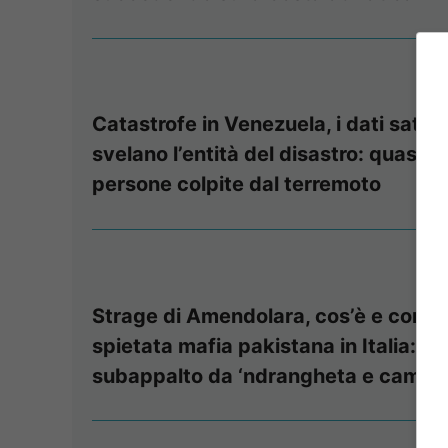
Catastrofe in Venezuela, i dati satellit
svelano l’entità del disastro: quasi 7 
persone colpite dal terremoto
Strage di Amendolara, cos’è e come 
spietata mafia pakistana in Italia: il 
subappalto da ‘ndrangheta e camor