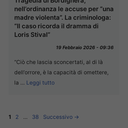
Tragedia di Bordighera,
nell’ordinanza le accuse per “una
madre violenta”. La criminologa:
“Il caso ricorda il dramma di
Loris Stival”
19 Febbraio 2026 - 09:36
“Ciò che lascia sconcertati, al di là
dell’orrore, è la capacità di omettere,
la …
Leggi tutto
Pagina
Pagina
Pagina
1
2
…
38
Successivo
→