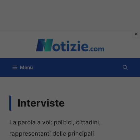
Vai
al
contenuto
Menu
Interviste
La parola a voi: politici, cittadini,
rappresentanti delle principali