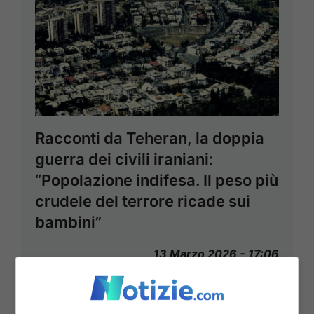
Racconti da Teheran, la doppia
guerra dei civili iraniani:
“Popolazione indifesa. Il peso più
crudele del terrore ricade sui
bambini”
13 Marzo 2026 - 17:06
“Gli attacchi aerei continui e le notizie