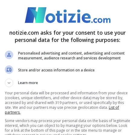
notizie.com asks for your consent to use your
Natale 2021, in aumento i prezzi di
personal data for the following purposes:
cibo, regali e vacanze
Personalised advertising and content, advertising and content
30 Novembre 2021 - 18:55
measurement, audience research and services development
Store and/or access information on a device
Learn more
Your personal data will be processed and information from your device
(cookies, unique identifiers, and other device data) may be stored by,
accessed by and shared with 319 partners, or used specifically by this
site. We and our partners may use precise geolocation data.
List of
partners.
Some vendors may process your personal data on the basis of legitimate
interest, which you can object to by managing your options below. Look
for a link at the bottom of this page or in the site menu to manage or