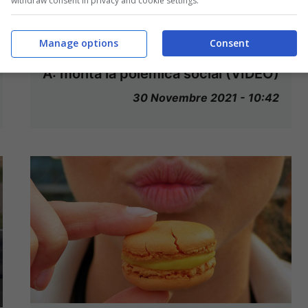
withdraw consent in privacy and cookie settings.
Manage options
Consent
Giornalaio attacca un club di serie
A: monta la polemica social (VIDEO)
30 Novembre 2021 - 10:42