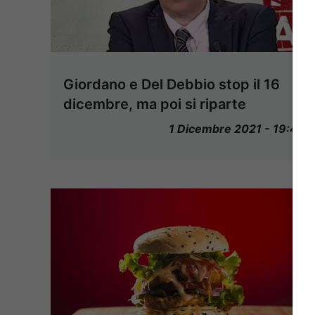
Giordano e Del Debbio stop il 16
dicembre, ma poi si riparte
1 Dicembre 2021 - 19:40