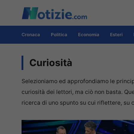
Vai
al
contenuto
Cronaca
Politica
Economia
Esteri
Curiosità
Selezioniamo ed approfondiamo le principa
curiosità dei lettori, ma ciò non basta. 
ricerca di uno spunto su cui riflettere, su 