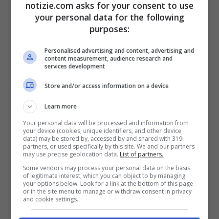
notizie.com asks for your consent to use
confermare
your personal data for the following
purposes:
Personalised advertising and content, advertising and
content measurement, audience research and
services development
Store and/or access information on a device
Learn more
Your personal data will be processed and information from
your device (cookies, unique identifiers, and other device
data) may be stored by, accessed by and shared with 319
Fiorello non sarà a Sanremo? © Getty Images
partners, or used specifically by this site. We and our partners
may use precise geolocation data.
List of partners.
Some vendors may process your personal data on the basis
M a non è tutto. In gara ci saranno altri Big
of legitimate interest, which you can object to by managing
your options below. Look for a link at the bottom of this page
importanti come
Emma Marrone
,
Achille
or in the site menu to manage or withdraw consent in privacy
and cookie settings.
Lauro
,
Michele Bravi
,
Iva Zanicchi
,
Rkomi
,