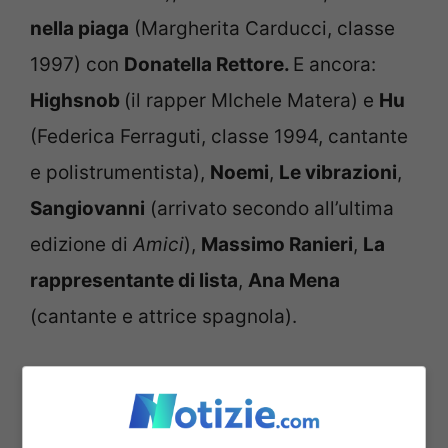
nella piaga
(Margherita Carducci, classe
1997) con
Donatella Rettore.
E ancora:
Highsnob
(il rapper MIchele Matera) e
Hu
(Federica Ferraguti, classe 1994, cantante
e polistrumentista),
Noemi
,
Le vibrazioni
,
Sangiovanni
(arrivato secondo all’ultima
edizione di
Amici
),
Massimo Ranieri
,
La
rappresentante di lista
,
Ana Mena
(cantante e attrice spagnola).
Insieme ad Amadeus
anche Fiorello che deve