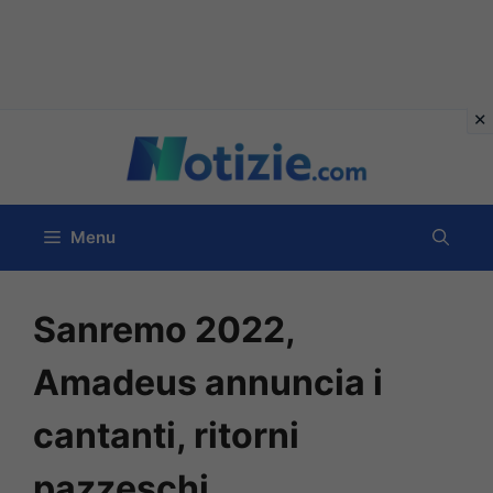
Vai
al
contenuto
Menu
Sanremo 2022,
Amadeus annuncia i
cantanti, ritorni
pazzeschi