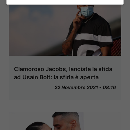
Clamoroso Jacobs, lanciata la sfida
ad Usain Bolt: la sfida è aperta
22 Novembre 2021 - 08:16