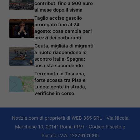
contributi fino a 900 euro
al mese dopo il sisma
Taglio accise gasolio
prorogato fino al 24
agosto: cosa cambia per i
prezzi dei carburanti
Ceuta, migliaia di migranti
a nuoto riaccendono lo
scontro Italia-Spagna:
cosa sta succedendo
Terremoto in Toscana,
forte scossa tra Pisa e
Lucca: gente in strada,
verifiche in corso
Notizie.com di proprietà di WEB 365 SRL - Via Nicola
Marchese 10, 00141 Roma (RM) - Codice Fiscale e
Partita I.V.A. 12279101005