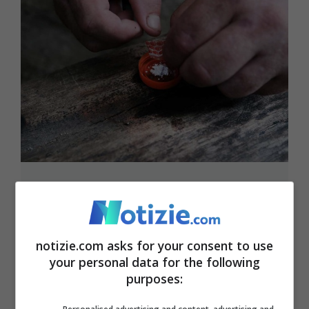
“La cocaina guarisce il Covid”: il
noto critico d’arte finisce nei guai –
VIDEO
notizie.com asks for your consent to use
22 Novembre 2021 - 21:25
your personal data for the following
purposes: