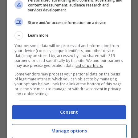
Personalised advertising and content, advertising and
content measurement, audience research and
services development
Store and/or access information on a device
Learn more
Your personal data will be processed and information from
your device (cookies, unique identifiers, and other device
data) may be stored by, accessed by and shared with 319
partners, or used specifically by this site. We and our partners
may use precise geolocation data.
List of partners.
Some vendors may process your personal data on the basis
of legitimate interest, which you can object to by managing
Serie Netflix troppo romana,
your options below. Look for a link at the bottom of this page
or in the site menu to manage or withdraw consent in privacy
Zerocalcare finisce nel “Tritasocial”
and cookie settings.
22 Novembre 2021 - 16:46
Consent
Manage options