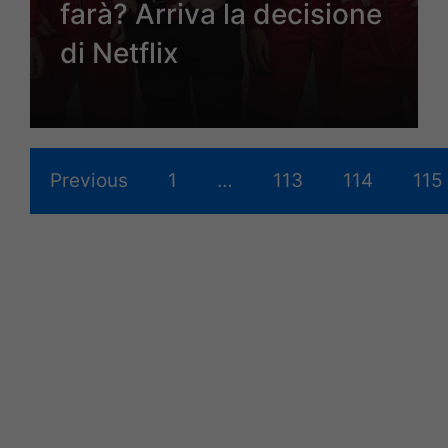
farà? Arriva la decisione
di Netflix
Previous
1
…
113
114
115