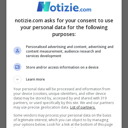
velina di Striscia? Chi è il
calciatore
notizie.com asks for your consent to use
your personal data for the following
purposes:
10 Dicembre 2021 - 09:59
Personalised advertising and content, advertising and
content measurement, audience research and
services development
Store and/or access information on a device
Learn more
Your personal data will be processed and information from
your device (cookies, unique identifiers, and other device
data) may be stored by, accessed by and shared with 319
partners, or used specifically by this site. We and our partners
Pier Silvio Berlusconi e
may use precise geolocation data.
List of partners.
Silvia Toffanin dove
Some vendors may process your personal data on the basis
of legitimate interest, which you can object to by managing
your options below. Look for a link at the bottom of this page