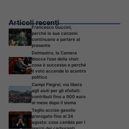
Articoli recenti
Francesco Guccini,
perché le sue canzoni
continuano a parlare al
presente
Delmastro, la Camera
blocca l’uso della chat:
cosa è successo e perché
il voto accende lo scontro
politico
Campi Flegrei, via libera
agli aiuti per gli sfollati:
contributi fino a 900 euro
al mese dopo il sisma
Taglio accise gasolio
prorogato fino al 24
agosto: cosa cambia per i
prezzi dei carburanti