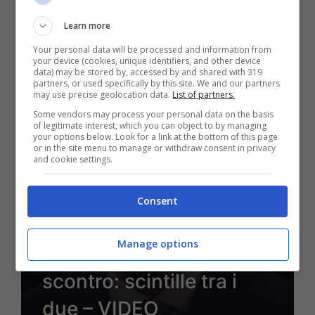
Learn more
Your personal data will be processed and information from
your device (cookies, unique identifiers, and other device
4 Novembre 2021 - 11:19
data) may be stored by, accessed by and shared with 319
partners, or used specifically by this site. We and our partners
may use precise geolocation data.
List of partners.
Some vendors may process your personal data on the basis
of legitimate interest, which you can object to by managing
your options below. Look for a link at the bottom of this page
or in the site menu to manage or withdraw consent in privacy
and cookie settings.
Consent
Manage options
Mancini e Pucci, che
scontro: scintille tra i
due – VIDEO