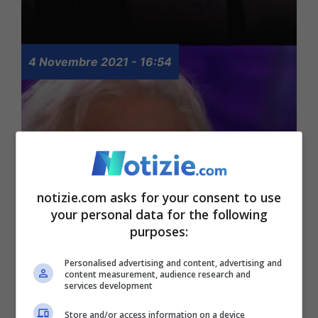
4 Novembre 2021 - 16:54
notizie.com asks for your consent to use
your personal data for the following
purposes:
Briatore, duro sfogo
Personalised advertising and content, advertising and
content measurement, audience research and
contro i fannulloni da
services development
“social” – VIDEO
Store and/or access information on a device