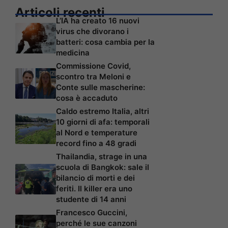
Articoli recenti
L’IA ha creato 16 nuovi
virus che divorano i
batteri: cosa cambia per la
medicina
Commissione Covid,
scontro tra Meloni e
Conte sulle mascherine:
cosa è accaduto
Caldo estremo Italia, altri
10 giorni di afa: temporali
al Nord e temperature
record fino a 48 gradi
Thailandia, strage in una
scuola di Bangkok: sale il
bilancio di morti e dei
feriti. Il killer era uno
studente di 14 anni
Francesco Guccini,
perché le sue canzoni