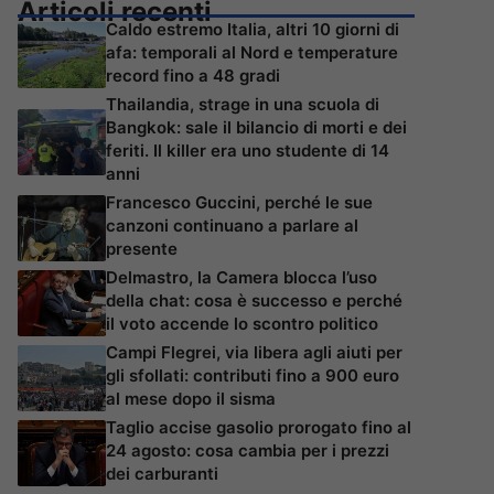
Articoli recenti
Caldo estremo Italia, altri 10 giorni di
afa: temporali al Nord e temperature
record fino a 48 gradi
Thailandia, strage in una scuola di
Bangkok: sale il bilancio di morti e dei
feriti. Il killer era uno studente di 14
anni
Francesco Guccini, perché le sue
canzoni continuano a parlare al
presente
Delmastro, la Camera blocca l’uso
della chat: cosa è successo e perché
il voto accende lo scontro politico
Campi Flegrei, via libera agli aiuti per
gli sfollati: contributi fino a 900 euro
al mese dopo il sisma
Taglio accise gasolio prorogato fino al
24 agosto: cosa cambia per i prezzi
dei carburanti