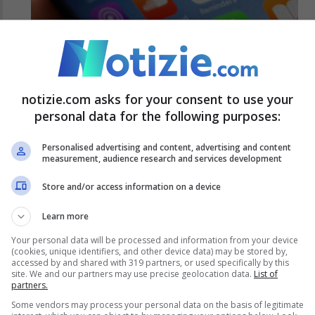
Twitter, il social è andato in down:
cosa è successo
notizie.com asks for your consent to use your
14 Luglio 2022 - 14:56
personal data for the following purposes:
Personalised advertising and content, advertising and content
measurement, audience research and services development
Store and/or access information on a device
Learn more
Your personal data will be processed and information from your device
(cookies, unique identifiers, and other device data) may be stored by,
accessed by and shared with 319 partners, or used specifically by this
site. We and our partners may use precise geolocation data.
List of
partners.
Some vendors may process your personal data on the basis of legitimate