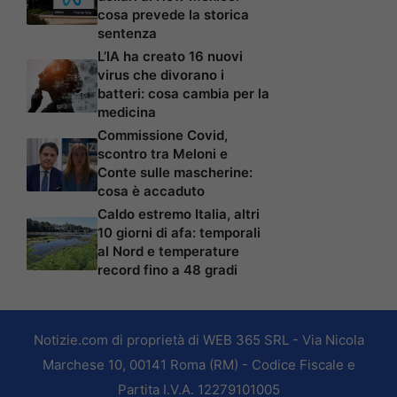
cosa prevede la storica
sentenza
L’IA ha creato 16 nuovi
virus che divorano i
batteri: cosa cambia per la
medicina
Commissione Covid,
scontro tra Meloni e
Conte sulle mascherine:
cosa è accaduto
Caldo estremo Italia, altri
10 giorni di afa: temporali
al Nord e temperature
record fino a 48 gradi
Notizie.com di proprietà di WEB 365 SRL - Via Nicola
Marchese 10, 00141 Roma (RM) - Codice Fiscale e
Partita I.V.A. 12279101005