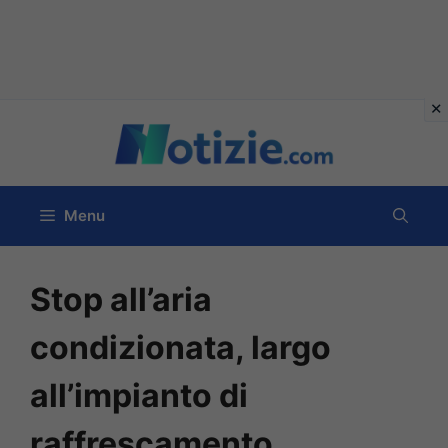
Vai
al
contenuto
Menu
Stop all’aria
condizionata, largo
all’impianto di
raffrescamento