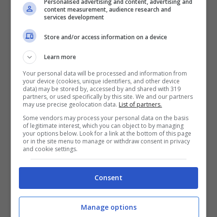
Personalised advertising and content, advertising and
content measurement, audience research and
sviluppo in tempi più moderni ha visto in
services development
principio alcuni ostacoli quali l’uso di
Store and/or access information on a device
materiali non idonei e non
Learn more
sufficientemente di qualità, così come una
Your personal data will be processed and information from
your device (cookies, unique identifiers, and other device
generica cattiva progettazione.
Questa
data) may be stored by, accessed by and shared with 319
partners, or used specifically by this site. We and our partners
tecnologia, rinfresca il pavimento tramite
may use precise geolocation data.
List of partners.
serpentine che lo percorrono, all’interno
Some vendors may process your personal data on the basis
of legitimate interest, which you can object to by managing
your options below. Look for a link at the bottom of this page
delle quali scorre acqua fredda che a
or in the site menu to manage or withdraw consent in privacy
and cookie settings.
contatto col suolo lo mantengono fresco.
Lo scambio di calore avviene tra il
Consent
pavimento e altri due elementi, l’aria calda
presente nell’ambiente, che cede calore e
Manage options