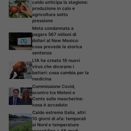
caldo anticipa la stagione:
produzione in calo e
agricoltura sotto
pressione
Meta condannata a
pagare 567 milioni di
dollari al New Mexico:
cosa prevede la storica
sentenza
L’IA ha creato 16 nuovi
virus che divorano i
batteri: cosa cambia per la
medicina
Commissione Covid,
scontro tra Meloni e
Conte sulle mascherine:
cosa è accaduto
Caldo estremo Italia, altri
10 giorni di afa: temporali
al Nord e temperature
record fino a 48 gradi