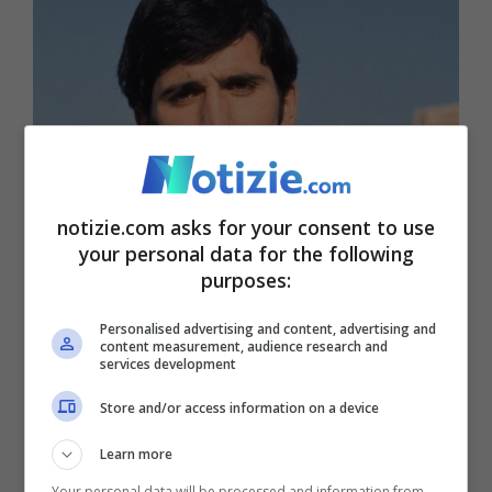
notizie.com asks for your consent to use
your personal data for the following
purposes:
Gigi Meroni, morto investito da un’auto a Torino (Foto
Personalised advertising and content, advertising and
Wikipedia) – notizie.com
content measurement, audience research and
services development
Uscendo dal locale, fu investito da una
Fiat
Store and/or access information on a device
124 Sport Coupè
, guidata proprio da
Learn more
Attilio Romero
, allora tifoso del Torino, poi
Your personal data will be processed and information from