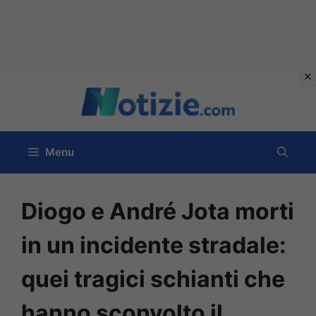
Vai
al
contenuto
Menu
Diogo e André Jota morti
in un incidente stradale:
quei tragici schianti che
hanno sconvolto il