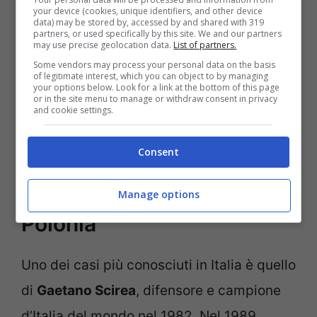
your device (cookies, unique identifiers, and other device
diventato presidente della sua squadra del
data) may be stored by, accessed by and shared with 319
partners, or used specifically by this site. We and our partners
cuore. Poletti venne colpito di striscio,
may use precise geolocation data.
List of partners.
mentre Meroni cadde a terra e fu travolto
Some vendors may process your personal data on the basis
of legitimate interest, which you can object to by managing
your options below. Look for a link at the bottom of this page
da una Lancia Appia che lo centrò in pieno
or in the site menu to manage or withdraw consent in privacy
and cookie settings.
e lo trascinò per 50 metri.
Consent
Gaetano Scirea: l’auto
travolta dalle fiamme in
Manage options
Polonia
Uno dei casi più conosciuti in Italia è quello
di
Gaetano Scirea
, difensore e campione
d’Italia del mondo nel 1982. Nel 1989,