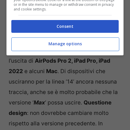
or in the site menu to manage or withdraw consent in privacy
and cookie settings.
iPhone 14, tutto quello che serve sapere (screenshot
Consent
video YouTube)
Manage options
Anche perché l’argomento riguarda anche
l’uscita di
AirPods Pro 2, iPad Pro, iPad
2022
e alcuni
Mac
. Di dispositivi che
usciranno per la linea ’14’ ancora nessuna
traccia, anche se è molto probabile che la
versione ‘
Max
‘ possa uscire.
Questione
design
: non dovrebbe cambiare molto
rispetto alla versione precedente. In