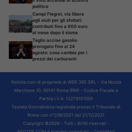
il voto accende lo scontro
politico
Campi Flegrei, via libera
agli aiuti per gli sfollati:
contributi fino a 900 euro
al mese dopo il sisma
Taglio accise gasolio
prorogato fino al 24
agosto: cosa cambia per i
prezzi dei carburanti
Notizie.com di proprietà di WEB 365 SRL - Via Nicola
Marchese 10, 00141 Roma (RM) - Codice Fiscale e
Partita I.V.A. 12279101005
Testata Giornalistica registrata presso il Tribunale di
Roma con n°208/2021 del 21/12/2021
Copyright ©2026 - Tutti i diritti riservati -
NOTIZIE.COM è marchio registrato -
Contattaci