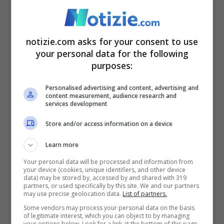
conferme. Finché non uscirà l’annuncio
ufficiale da parte della stessa azienda non
date ascolto a chi dice: “
Mio cugino ha
notizie.com asks for your consent to use
your personal data for the following
detto che…
” “
Il fidanzato di…che lavora
purposes:
alla Apple mi ha detto che
” ecc, ecc…
Personalised advertising and content, advertising and
content measurement, audience research and
iPhone 14, tutto quello che
services development
serve sapere
Store and/or access information on a device
Learn more
Your personal data will be processed and information from
your device (cookies, unique identifiers, and other device
data) may be stored by, accessed by and shared with 319
partners, or used specifically by this site. We and our partners
may use precise geolocation data.
List of partners.
Some vendors may process your personal data on the basis
of legitimate interest, which you can object to by managing
your options below. Look for a link at the bottom of this page