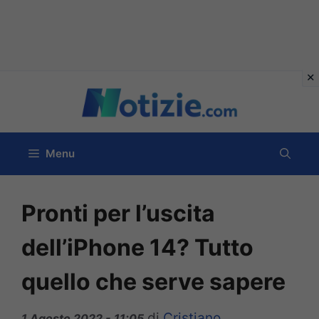
Vai
al
contenuto
Menu
Pronti per l’uscita
dell’iPhone 14? Tutto
quello che serve sapere
di
Cristiano
1 Agosto 2022 - 11:05