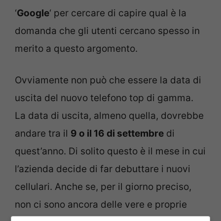
‘
Google
‘ per cercare di capire qual è la
domanda che gli utenti cercano spesso in
merito a questo argomento.
Ovviamente non può che essere la data di
uscita del nuovo telefono top di gamma.
La data di uscita, almeno quella, dovrebbe
andare tra il
9 o il 16 di settembre
di
quest’anno. Di solito questo è il mese in cui
l’azienda decide di far debuttare i nuovi
cellulari. Anche se, per il giorno preciso,
non ci sono ancora delle vere e proprie