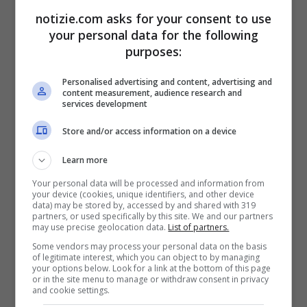
notizie.com asks for your consent to use
dispositivi specifici, per questo sono stati
your personal data for the following
realizzati modelli di intervento distinti a
purposes:
seconda degli scopi della determinata
Personalised advertising and content, advertising and
content measurement, audience research and
competenza su cui lavorare .
Le tipologie di
services development
robot utilizzate nella RAAT
variano proprio
Store and/or access information on a device
a seconda degli obiettivi terapeutici e
Learn more
delle tecnologie impiegate: nella
prima
Your personal data will be processed and information from
tipologia
i robot hanno
sembianze umane
your device (cookies, unique identifiers, and other device
data) may be stored by, accessed by and shared with 319
partners, or used specifically by this site. We and our partners
con testa, mani, gambe, occhi, naso,
may use precise geolocation data.
List of partners.
bocca
. L’obiettivo è quello di replicare il
Some vendors may process your personal data on the basis
of legitimate interest, which you can object to by managing
più possibile le fattezze umane e creare
your options below. Look for a link at the bottom of this page
or in the site menu to manage or withdraw consent in privacy
and cookie settings.
così interazioni il più possibile simili.