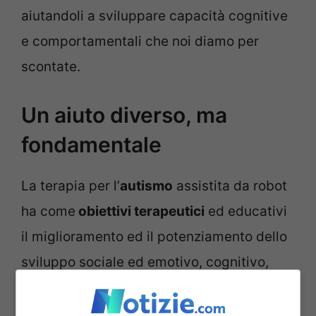
aiutandoli a sviluppare capacità cognitive
e comportamentali che noi diamo per
scontate.
Un aiuto diverso, ma
fondamentale
La terapia per l’
autismo
assistita da robot
ha come
obiettivi terapeutici
ed educativi
il miglioramento ed il potenziamento dello
sviluppo sociale ed emotivo, cognitivo,
motorio e sensoriale. Ognuna di queste
aree richiede un approccio e tipologie di