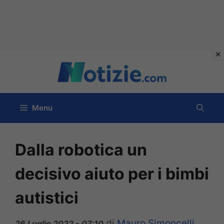
Vai
al
contenuto
Menu
Dalla robotica un
decisivo aiuto per i bimbi
autistici
di
Mauro Simoncelli
26 Luglio 2022 - 07:10