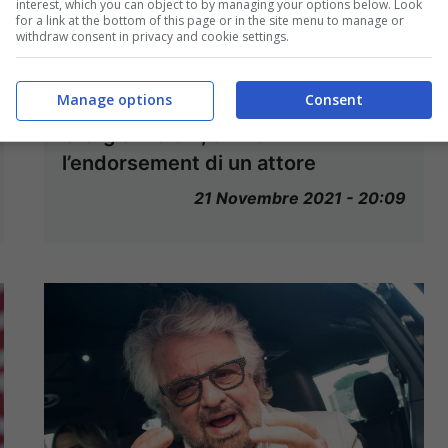
interest, which you can object to by managing your options below. Look
for a link at the bottom of this page or in the site menu to manage or
withdraw consent in privacy and cookie settings.
Manage options
Consent
Giorgia Meloni, arriva
l’endorsement di un attore
21 Novembre 2021 - 20:09