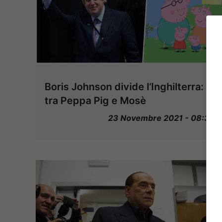
Boris Johnson divide l’Inghilterra:
tra Peppa Pig e Mosè
23 Novembre 2021 - 08:36