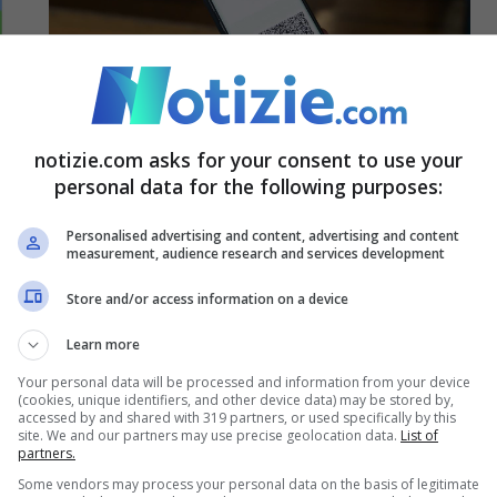
notizie.com asks for your consent to use your
personal data for the following purposes:
Super Green Pass, la discussione
entra nel vivo: le ultime novità
Personalised advertising and content, advertising and content
measurement, audience research and services development
22 Novembre 2021 - 14:09
Store and/or access information on a device
Learn more
Your personal data will be processed and information from your device
(cookies, unique identifiers, and other device data) may be stored by,
accessed by and shared with 319 partners, or used specifically by this
site. We and our partners may use precise geolocation data.
List of
partners.
Some vendors may process your personal data on the basis of legitimate