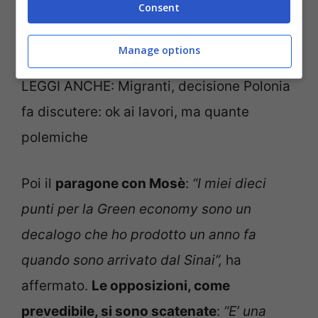
Consent
ha affermato, lamentandosi però che
“Papà Pig è un po’ stereotipato”.
Manage options
LEGGI ANCHE: Migranti, decisione Polonia
fa discutere: ok ai lavori, ma quante
polemiche
Poi il
paragone con Mosè
:
“I
miei dieci
punti per la Green economy sono un
decalogo che ho prodotto un anno fa
quando sono arrivato dal Sinai”,
ha
affermat
o.
Le opposizioni, come
prevedibile, si sono scatenate
:
“E’ una