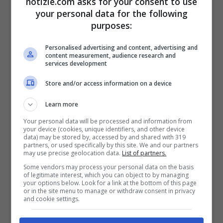
notizie.com asks for your consent to use
Boris Johnson – GettyImages-
your personal data for the following
purposes:
“
Ieri sono andato, come tutti dovrebbero, a
Personalised advertising and content, advertising and
Peppa Pig World. Alzi le mani chi c’è stato”
,
content measurement, audience research and
services development
ha detto Johnson parlando davanti
alla
Store and/or access information on a device
conferenza annuale della Confindustria
Learn more
britannica.
Si parlava di green economy e
Your personal data will be processed and information from
sviluppo economico.
Il Premier era reduce
your device (cookies, unique identifiers, and other device
data) may be stored by, accessed by and shared with 319
da un weekend in famiglia al parco
partners, or used specifically by this site. We and our partners
may use precise geolocation data.
List of partners.
divertimenti ispirato al celebre cartone
Some vendors may process your personal data on the basis
of legitimate interest, which you can object to by managing
animato.
“
Peppa Pig world è proprio il mio
your options below. Look for a link at the bottom of this page
or in the site menu to manage or withdraw consent in privacy
tipo di posto.
Strade sicure, scuole
and cookie settings.
disciplinate, enfasi sui trasporti di massa”,