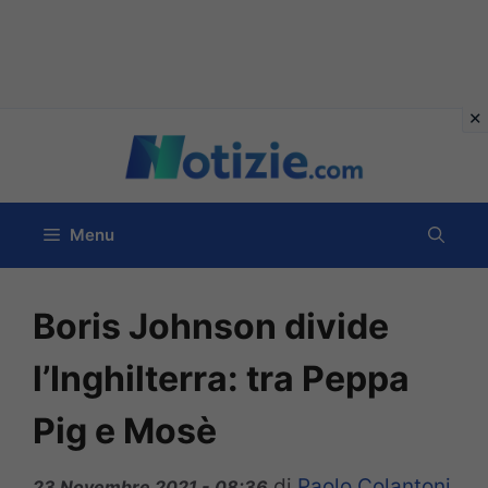
Vai
al
contenuto
Menu
Boris Johnson divide
l’Inghilterra: tra Peppa
Pig e Mosè
di
Paolo Colantoni
23 Novembre 2021 - 08:36