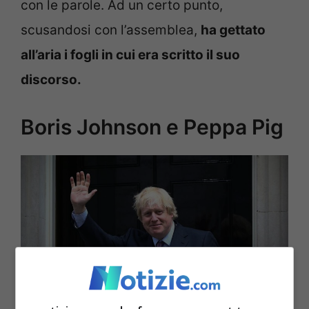
con le parole. Ad un certo punto,
scusandosi con l’assemblea,
ha gettato
all’aria i fogli in cui era scritto il suo
discorso.
Boris Johnson e Peppa Pig