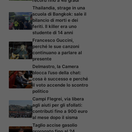
record fino a 48 gradi
Thailandia, strage in una
scuola di Bangkok: sale il
bilancio di morti e dei
feriti. Il killer era uno
studente di 14 anni
Francesco Guccini,
perché le sue canzoni
continuano a parlare al
presente
Delmastro, la Camera
blocca l’uso della chat:
cosa è successo e perché
il voto accende lo scontro
politico
Campi Flegrei, via libera
agli aiuti per gli sfollati:
contributi fino a 900 euro
al mese dopo il sisma
Taglio accise gasolio
prorogato fino al 24