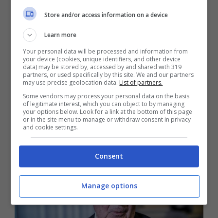
Store and/or access information on a device
Learn more
Your personal data will be processed and information from
your device (cookies, unique identifiers, and other device
data) may be stored by, accessed by and shared with 319
Scontro tra la destra e il sindaco di
partners, or used specifically by this site. We and our partners
Milano Sala: “Rifiuta l’Inno nazionale”
may use precise geolocation data.
List of partners.
Some vendors may process your personal data on the basis
27 Maggio 2022 - 17:30
of legitimate interest, which you can object to by managing
your options below. Look for a link at the bottom of this page
or in the site menu to manage or withdraw consent in privacy
and cookie settings.
Consent
Manage options