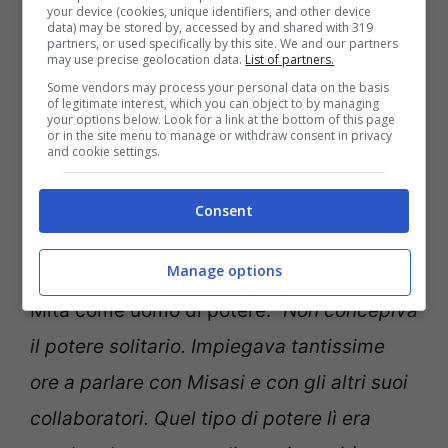
your device (cookies, unique identifiers, and other device
avevano portato a fare una scelta politica
data) may be stored by, accessed by and shared with 319
partners, or used specifically by this site. We and our partners
may use precise geolocation data.
List of partners.
diversa per raggiungere gli obiettivi.
Lui
Some vendors may process your personal data on the basis
voleva cambiare i partiti esistenti
, io
of legitimate interest, which you can object to by managing
your options below. Look for a link at the bottom of this page
pensavo che le forze politiche tradizionali
or in the site menu to manage or withdraw consent in privacy
and cookie settings.
non fossero in grado di trasformarsi in
sintonia con il cambiamento dei tempi”
.
Consent
Manage options
L’ex premier si è soffermato anche su De
Mita come uomo di potere: “
Non concepiva
il potere solitario. Impiegava tantissime
ore a parlare con Misasi e con gli altri suoi
collaboratori. Quel tipo di potere lì era