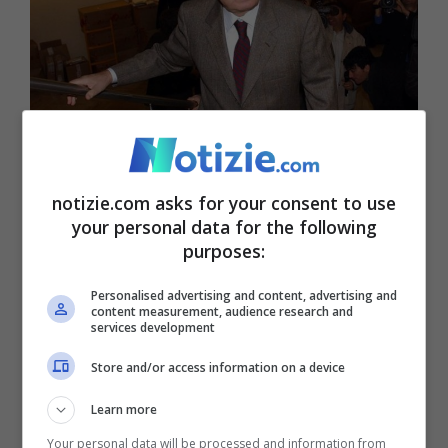
Il rapporto tra Ciriaco De Mita e il bipolarismo raccontato
da Romano Prodi © Ansa
notizie.com asks for your consent to use
Romano Prodi in questa intervista ha
your personal data for the following
purposes:
parlato anche del
rapporto di De Mita con
il bipolarismo
: “
Non lo amava perché non
Personalised advertising and content, advertising and
content measurement, audience research and
services development
era nello spirito dei partiti in cui era
cresciuto. Io e lui formalmente avevamo la
Store and/or access information on a device
stessa formazione, ma i miei studi
Learn more
all’estero e il cambiamento dei tempi mi
Your personal data will be processed and information from