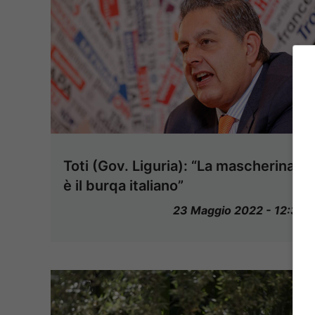
Toti (Gov. Liguria): “La mascherina
è il burqa italiano”
23 Maggio 2022 - 12:35