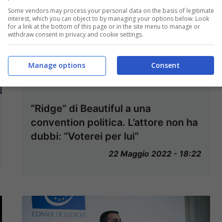
Some vendors may process your personal data on the basis of legitimate
interest, which you can object to by managing your options below. Look
for a link at the bottom of this page or in the site menu to manage or
withdraw consent in privacy and cookie settings.
Manage options
Consent
“Ridge” di Beautiful a una
convention politica. L’attore non ha
dubbi: “Voterei per lui”
22 Maggio 2022 - 18:22