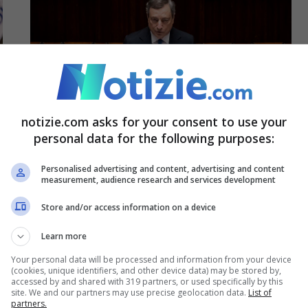
notizie.com asks for your consent to use your
personal data for the following purposes:
Pnrr, Ue in pressing sull’Italia: fondi
Personalised advertising and content, advertising and content
a rischio?
measurement, audience research and services development
23 Maggio 2022 - 12:26
Store and/or access information on a device
Learn more
Your personal data will be processed and information from your device
(cookies, unique identifiers, and other device data) may be stored by,
accessed by and shared with 319 partners, or used specifically by this
site. We and our partners may use precise geolocation data.
List of
partners.