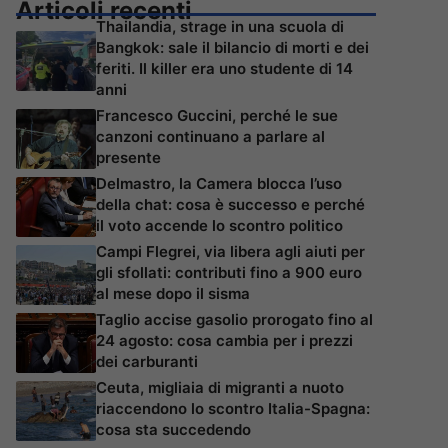
Articoli recenti
Thailandia, strage in una scuola di
Bangkok: sale il bilancio di morti e dei
feriti. Il killer era uno studente di 14
anni
Francesco Guccini, perché le sue
canzoni continuano a parlare al
presente
Delmastro, la Camera blocca l’uso
della chat: cosa è successo e perché
il voto accende lo scontro politico
Campi Flegrei, via libera agli aiuti per
gli sfollati: contributi fino a 900 euro
al mese dopo il sisma
Taglio accise gasolio prorogato fino al
24 agosto: cosa cambia per i prezzi
dei carburanti
Ceuta, migliaia di migranti a nuoto
riaccendono lo scontro Italia-Spagna:
cosa sta succedendo