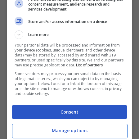
content measurement, audience research and
forti” che da sempre tessono le file della
services development
politica italiana. La speranza cioè che i due
Store and/or access information on a device
partiti attualmente più atlantisti di tutti,
Learn more
nonostante siano politicamente agli
Your personal data will be processed and information from
your device (cookies, unique identifiers, and other device
antipodi, ma che tuttavia risoltano essere
data) may be stored by, accessed by and shared with 319
partners, or used specifically by this site. We and our partners
anche i più votati, dovrebbero andare
may use precise geolocation data.
List of partners.
insieme al governo per dire un’ultima e
Some vendors may process your personal data on the basis
of legitimate interest, which you can object to by managing
your options below. Look for a link at the bottom of this page
unica volta da che parte sta l’Italia:
quella
or in the site menu to manage or withdraw consent in privacy
and cookie settings.
degli Stati Uniti d’America e degli interessi
della Nato.
Consent
“La questione puzza di trappola lontano un
Manage options
miglio”, scrive in prima pagina il direttore