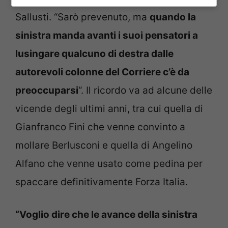
Sallusti. “Sarò prevenuto, ma
quando la
sinistra manda avanti i suoi pensatori a
lusingare qualcuno di destra dalle
autorevoli colonne del Corriere c’è da
preoccuparsi
“. Il ricordo va ad alcune delle
vicende degli ultimi anni, tra cui quella di
Gianfranco Fini che venne convinto a
mollare Berlusconi e quella di Angelino
Alfano che venne usato come pedina per
spaccare definitivamente Forza Italia.
“Voglio dire che le avance della sinistra