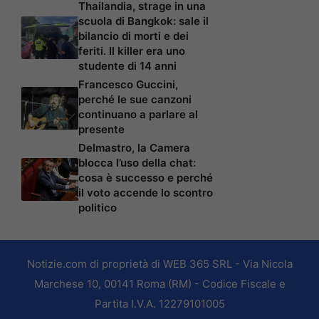
Thailandia, strage in una
scuola di Bangkok: sale il
bilancio di morti e dei
feriti. Il killer era uno
studente di 14 anni
Francesco Guccini,
perché le sue canzoni
continuano a parlare al
presente
Delmastro, la Camera
blocca l’uso della chat:
cosa è successo e perché
il voto accende lo scontro
politico
Notizie.com di proprietà di WEB 365 SRL - Via Nicola
Marchese 10, 00141 Roma (RM) - Codice Fiscale e
Partita I.V.A. 12279101005