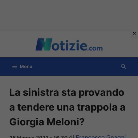
Vai
al
contenuto
Menu
La sinistra sta provando
a tendere una trappola a
Giorgia Meloni?
di
Francesco Gnagni
25 Maggio 2022 - 16:30