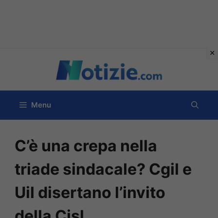
Vai
al
contenuto
Menu
C’è una crepa nella
triade sindacale? Cgil e
Uil disertano l’invito
della Cisl