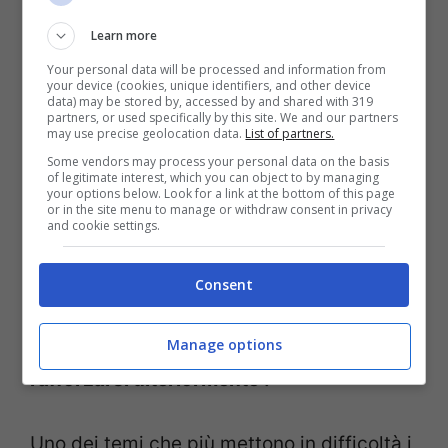
bisogni dei propri associati.
Learn more
Your personal data will be processed and information from
your device (cookies, unique identifiers, and other device
Tutto parte dalla mancata adesione della
data) may be stored by, accessed by and shared with 319
partners, or used specifically by this site. We and our partners
Cisl allo sciopero generale dello scorso 16
may use precise geolocation data.
List of partners.
dicembre. Così l’imbarazzo in sala ha
Some vendors may process your personal data on the basis
of legitimate interest, which you can object to by managing
your options below. Look for a link at the bottom of this page
intaccato anche il premier Draghi, che nel
or in the site menu to manage or withdraw consent in privacy
and cookie settings.
cercare di salvare il salvabile durante il
suo intervento ha ringraziato anche le due
Consent
sigle assenti per lo spirito di
“leale e franca
collaborazione con l’auspicio che possa
Manage options
rafforzarsi ulteriormente”.
Uno dei temi che più mettono in difficoltà i