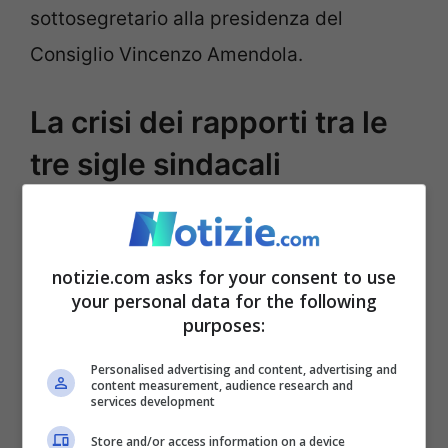
sottosegretario alla presidenza del
Consiglio Vincenzo Amendola.
La crisi dei rapporti tra le
tre sigle sindacali
Le voci che circolano sui quotidiani e nelle
retrovie parlano invece di malumori
notizie.com asks for your consent to use
sempre più accesi da parte dei due
your personal data for the following
purposes:
segretari generali, che sta creando una
vera e propria spaccatura che si allarga da
Personalised advertising and content, advertising and
content measurement, audience research and
mesi tra i sindacati,
sempre più in
services development
difficoltà nell’intercettare le richieste e i
Store and/or access information on a device