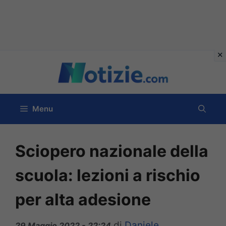
Vai
al
contenuto
Menu
Sciopero nazionale della
scuola: lezioni a rischio
per alta adesione
di
Daniele
29 Maggio 2022 - 22:24