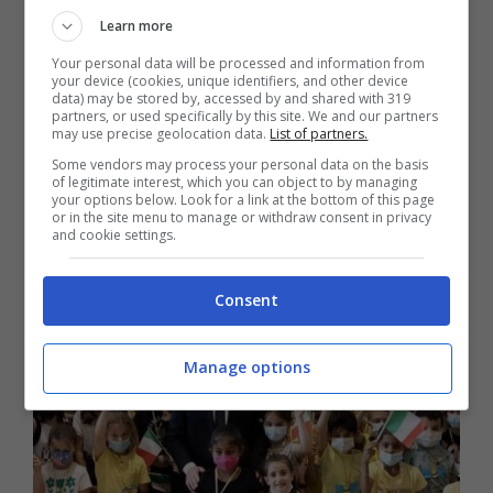
sapore populista senza utilizzare gli
Learn more
aumenti per restituire efficienza e
Your personal data will be processed and information from
your device (cookies, unique identifiers, and other device
premialità
“, le fa eco
Mario Rusconi
di
Anp
data) may be stored by, accessed by and shared with 319
partners, or used specifically by this site. We and our partners
may use precise geolocation data.
List of partners.
Roma
.
Some vendors may process your personal data on the basis
of legitimate interest, which you can object to by managing
your options below. Look for a link at the bottom of this page
“E’ una categoria troppo
or in the site menu to manage or withdraw consent in privacy
and cookie settings.
sacrificata e mortificata”
Consent
Manage options