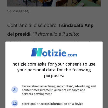
Scuola (Ansa)
Contrario allo sciopero il
sindacato Anp
dei
presidi
. “
Il ritornello è il solito:
stabilizzare i precari, non considerando
per nulla il diritto degli alunni ad avere
insegnanti migliori, più preparati, più
notizie.com asks for your consent to use
aggiornati
“, osserva
Cristina Costarelli
di
your personal data for the following
purposes:
Anp Lazio
. “
E si vuole evidentemente la
distribuzione a pioggia di soldi per tutti.
Personalised advertising and content, advertising and
content measurement, audience research and
services development
Non si vuol sentire parlare di merito e
differenziazioni. Più soldi per tutti ha un
Store and/or access information on a device