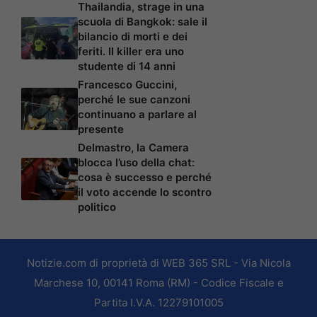
Thailandia, strage in una
scuola di Bangkok: sale il
bilancio di morti e dei
feriti. Il killer era uno
studente di 14 anni
Francesco Guccini,
perché le sue canzoni
continuano a parlare al
presente
Delmastro, la Camera
blocca l’uso della chat:
cosa è successo e perché
il voto accende lo scontro
politico
Notizie.com di proprietà di WEB 365 SRL - Via Nicola
Marchese 10, 00141 Roma (RM) - Codice Fiscale e
Partita I.V.A. 12279101005