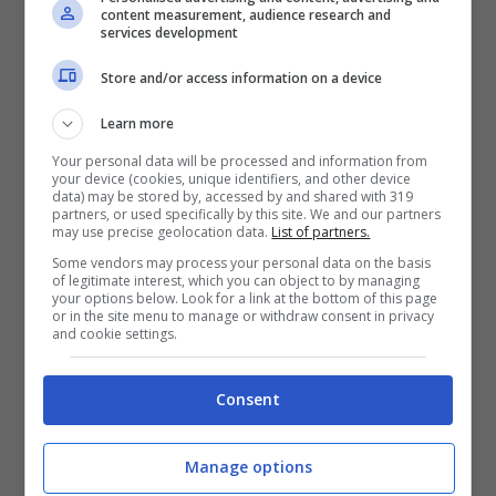
content measurement, audience research and
services development
Store and/or access information on a device
Learn more
Your personal data will be processed and information from
your device (cookies, unique identifiers, and other device
Caro benzina, esposto di Fdi ad
data) may be stored by, accessed by and shared with 319
partners, or used specifically by this site. We and our partners
Antitrust: “Chi sta speculando?”
may use precise geolocation data.
List of partners.
14 Marzo 2022 - 11:21
Some vendors may process your personal data on the basis
of legitimate interest, which you can object to by managing
your options below. Look for a link at the bottom of this page
or in the site menu to manage or withdraw consent in privacy
and cookie settings.
Consent
Manage options