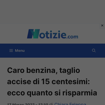
Vai
al
contenuto
Menu
Caro benzina, taglio
accise di 15 centesimi:
ecco quanto si risparmia
di
Chiara Feleppa
17 Marzo 2022 - 12:10