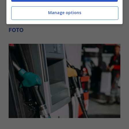
Leggi anche:
Guerra Ucraina, in Bulgaria
Manage options
compare un murale durissimo su Putin -
FOTO