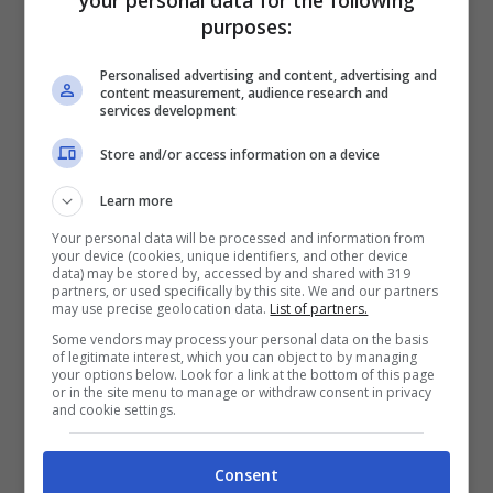
Consiglio dei Ministri.
Il meccanismo
purposes:
illustrato da Cingolani e richiesto a gran
Personalised advertising and content, advertising and
content measurement, audience research and
voce dalle associazioni di categoria,
services development
dovrebbe portare ad un alleggerimento del
Store and/or access information on a device
costo del carburante per tre mesi di circa
Learn more
20 centesimi. Il meccanismo dell’accisa
Your personal data will be processed and information from
your device (cookies, unique identifiers, and other device
mobile, introdotto nella legge finanziaria
data) may be stored by, accessed by and shared with 319
partners, or used specifically by this site. We and our partners
del 2008, prevede che in ogni trimestre si
may use precise geolocation data.
List of partners.
proceda con le rivalutazioni dell’ accisa
Some vendors may process your personal data on the basis
of legitimate interest, which you can object to by managing
your options below. Look for a link at the bottom of this page
per compensare le variazioni dell’Iva,
or in the site menu to manage or withdraw consent in privacy
and cookie settings.
dovute all’andamento dei prezzi del
mercato.
Consent