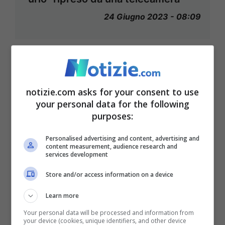
24 Giugno 2023 - 08:09
notizie.com asks for your consent to use
your personal data for the following
purposes:
Personalised advertising and content, advertising and
content measurement, audience research and
services development
Store and/or access information on a device
Learn more
Incidente Roma, si aggrava
Your personal data will be processed and information from
your device (cookies, unique identifiers, and other device