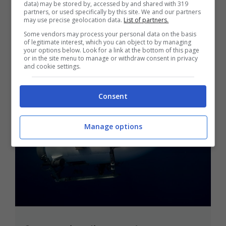
posizione youtuber: spunta un
data) may be stored by, accessed by and shared with 319
partners, or used specifically by this site. We and our partners
particolare
may use precise geolocation data.
List of partners.
23 Giugno 2023 - 11:51
Some vendors may process your personal data on the basis
of legitimate interest, which you can object to by managing
your options below. Look for a link at the bottom of this page
or in the site menu to manage or withdraw consent in privacy
and cookie settings.
Consent
Manage options