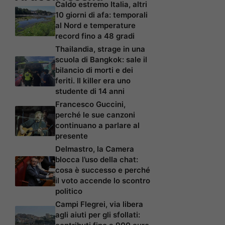
Caldo estremo Italia, altri
10 giorni di afa: temporali
al Nord e temperature
record fino a 48 gradi
Thailandia, strage in una
scuola di Bangkok: sale il
bilancio di morti e dei
feriti. Il killer era uno
studente di 14 anni
Francesco Guccini,
perché le sue canzoni
continuano a parlare al
presente
Delmastro, la Camera
blocca l’uso della chat:
cosa è successo e perché
il voto accende lo scontro
politico
Campi Flegrei, via libera
agli aiuti per gli sfollati: