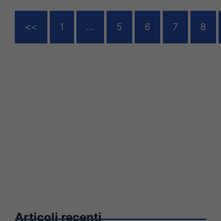
<<
1
…
5
6
7
8
Articoli recenti