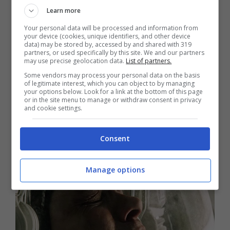
Learn more
Your personal data will be processed and information from
your device (cookies, unique identifiers, and other device
data) may be stored by, accessed by and shared with 319
partners, or used specifically by this site. We and our partners
may use precise geolocation data.
List of partners.
Tarantino conferma il ritiro e attacca
Some vendors may process your personal data on the basis
Hollywood: “I film di oggi sono il
of legitimate interest, which you can object to by managing
your options below. Look for a link at the bottom of this page
nulla!”
or in the site menu to manage or withdraw consent in privacy
and cookie settings.
28 Maggio 2023 - 14:10
Consent
Manage options