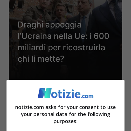
Draghi appoggia
l’Ucraina nella Ue: i 600
miliardi per ricostruirla
chi li mette?
18 Giugno 2022 - 14:39
notizie.com asks for your consent to use
your personal data for the following
purposes: