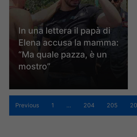
In una lettera il papà di
Elena accusa la mamma:
“Ma quale pazza, è un
mostro”
Previous
1
…
204
205
2