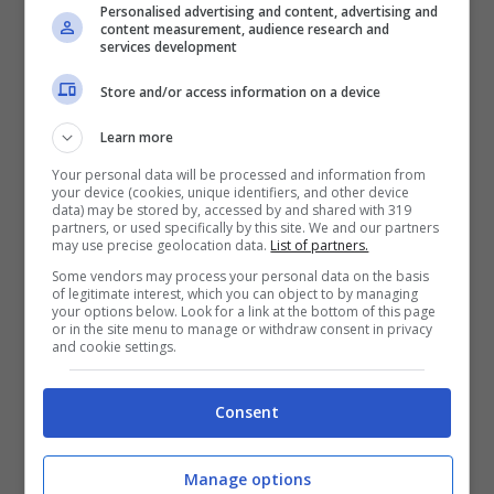
Personalised advertising and content, advertising and
content measurement, audience research and
services development
Tragedia a Reggio
Store and/or access information on a device
Emilia, due paracadutisti
Learn more
si scontrano in volo e
Your personal data will be processed and information from
your device (cookies, unique identifiers, and other device
data) may be stored by, accessed by and shared with 319
precipitano
partners, or used specifically by this site. We and our partners
may use precise geolocation data.
List of partners.
Some vendors may process your personal data on the basis
of legitimate interest, which you can object to by managing
your options below. Look for a link at the bottom of this page
or in the site menu to manage or withdraw consent in privacy
17 Giugno 2022 - 20:07
and cookie settings.
Consent
Manage options