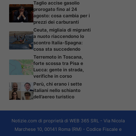
Taglio accise gasolio
prorogato fino al 24
agosto: cosa cambia per i
prezzi dei carburanti
Ceuta, migliaia di migranti
a nuoto riaccendono lo
scontro Italia-Spagna:
cosa sta succedendo
Terremoto in Toscana,
forte scossa tra Pisa e
Lucca: gente in strada,
verifiche in corso
Perù, chi erano i sette
italiani nello schianto
dell’aereo turistico
Notizie.com di proprietà di WEB 365 SRL - Via Nicola
Marchese 10, 00141 Roma (RM) - Codice Fiscale e