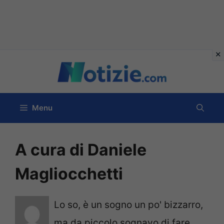
Vai
al
contenuto
Menu
A cura di Daniele
Magliocchetti
Lo so, è un sogno un po' bizzarro,
ma da piccolo sognavo di fare