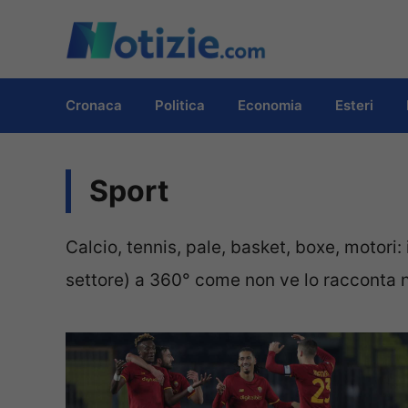
Vai
al
contenuto
Cronaca
Politica
Economia
Esteri
Sport
Calcio, tennis, pale, basket, boxe, motori:
settore) a 360° come non ve lo racconta 