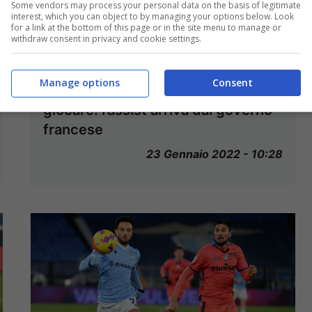
Some vendors may process your personal data on the basis of legitimate
interest, which you can object to by managing your options below. Look
for a link at the bottom of this page or in the site menu to manage or
withdraw consent in privacy and cookie settings.
Manage options
Consent
Roland Garros, Djokovic può
giocare: l’assist arriva dal governo
francese
23 Gennaio 2022 - 10:28