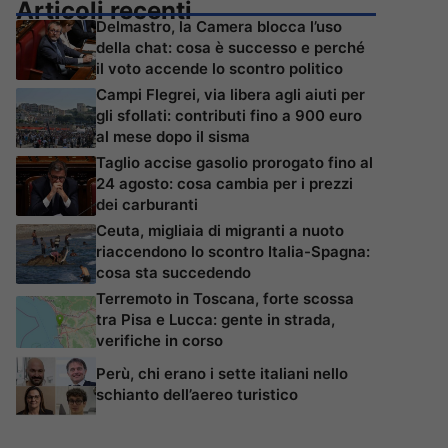
Articoli recenti
Delmastro, la Camera blocca l’uso
della chat: cosa è successo e perché
il voto accende lo scontro politico
Campi Flegrei, via libera agli aiuti per
gli sfollati: contributi fino a 900 euro
al mese dopo il sisma
Taglio accise gasolio prorogato fino al
24 agosto: cosa cambia per i prezzi
dei carburanti
Ceuta, migliaia di migranti a nuoto
riaccendono lo scontro Italia-Spagna:
cosa sta succedendo
Terremoto in Toscana, forte scossa
tra Pisa e Lucca: gente in strada,
verifiche in corso
Perù, chi erano i sette italiani nello
schianto dell’aereo turistico