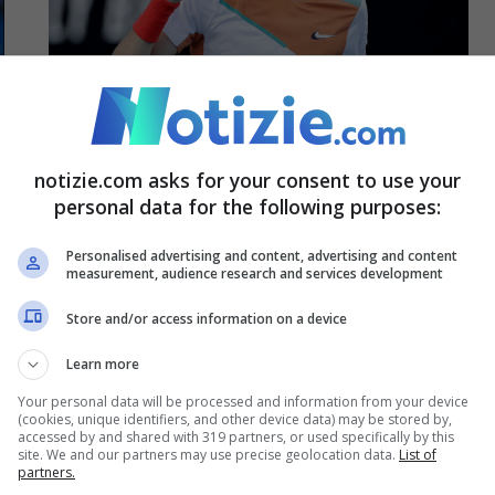
Australian Open, lite Sinner-Piatti:
ecco cosa è successo
notizie.com asks for your consent to use your
personal data for the following purposes:
23 Gennaio 2022 - 11:42
Personalised advertising and content, advertising and content
measurement, audience research and services development
Store and/or access information on a device
Learn more
Your personal data will be processed and information from your device
(cookies, unique identifiers, and other device data) may be stored by,
accessed by and shared with 319 partners, or used specifically by this
site. We and our partners may use precise geolocation data.
List of
partners.