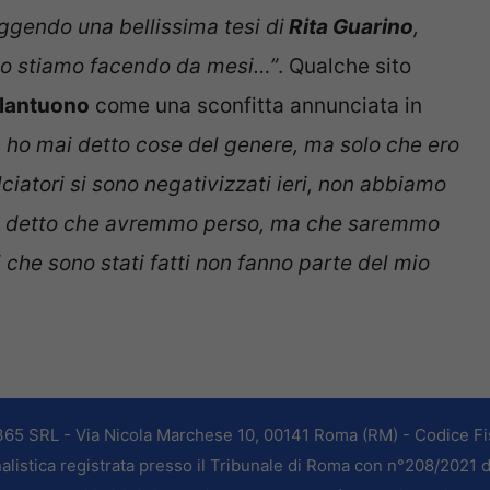
eggendo una bellissima tesi di
Rita Guarino
,
oi lo stiamo facendo da mesi…”
. Qualche sito
lantuono
come una sconfitta annunciata in
on ho mai detto cose del genere, ma solo che ero
ciatori si sono negativizzati ieri, non abbiamo
mai detto che avremmo perso, ma che saremmo
i che sono stati fatti non fanno parte del mio
365 SRL - Via Nicola Marchese 10, 00141 Roma (RM) - Codice Fis
alistica registrata presso il Tribunale di Roma con n°208/2021 