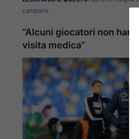
campano
“Alcuni giocatori non han
visita medica”