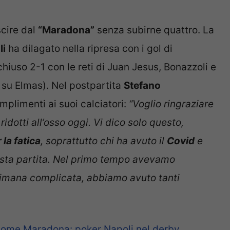
cire dal
“Maradona”
senza subirne quattro. La
li
ha dilagato nella ripresa con i gol di
chiuso 2-1 con le reti di Juan Jesus, Bonazzoli e
 su Elmas). Nel postpartita
Stefano
plimenti ai suoi calciatori:
“Voglio ringraziare
 ridotti all’osso oggi. Vi dico solo questo,
 la fatica
, soprattutto chi ha avuto il
Covid
e
esta partita. Nel primo tempo avevamo
timana complicata, abbiamo avuto tanti
 come Maradona: poker Napoli nel derby