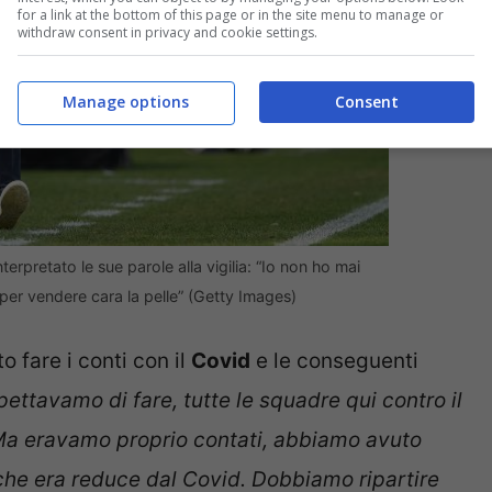
for a link at the bottom of this page or in the site menu to manage or
withdraw consent in privacy and cookie settings.
Manage options
Consent
erpretato le sue parole alla vigilia: “Io non ho mai
er vendere cara la pelle” (Getty Images)
o fare i conti con il
Covid
e le conseguenti
ettavamo di fare, tutte le squadre qui contro il
 Ma eravamo proprio contati, abbiamo avuto
he era reduce dal Covid. Dobbiamo ripartire