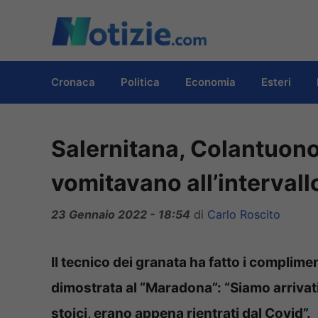
Vai
al
contenuto
Cronaca
Politica
Economia
Esteri
Salernitana, Colantuono:
vomitavano all’intervall
23 Gennaio 2022 - 18:54
di
Carlo Roscito
Il tecnico dei granata ha fatto i complime
dimostrata al “Maradona”: “Siamo arrivati q
stoici, erano appena rientrati dal Covid”.