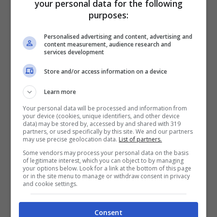
your personal data for the following
purposes:
Personalised advertising and content, advertising and
content measurement, audience research and
services development
Store and/or access information on a device
Learn more
Your personal data will be processed and information from
your device (cookies, unique identifiers, and other device
data) may be stored by, accessed by and shared with 319
partners, or used specifically by this site. We and our partners
may use precise geolocation data.
List of partners.
Some vendors may process your personal data on the basis
of legitimate interest, which you can object to by managing
Ucraina, Zelenski cita Churchill agli
your options below. Look for a link at the bottom of this page
or in the site menu to manage or withdraw consent in privacy
inglesi: “Combatteremo e non
and cookie settings.
perderemo”
8 Marzo 2022 - 19:38
Consent