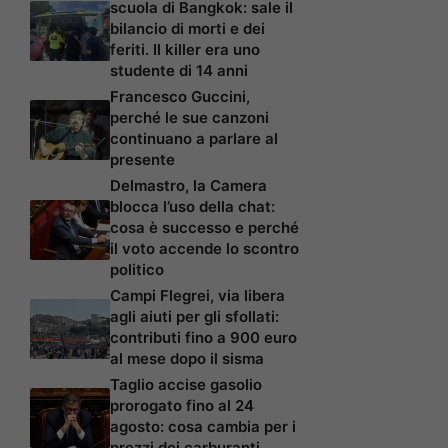
scuola di Bangkok: sale il
bilancio di morti e dei
feriti. Il killer era uno
studente di 14 anni
Francesco Guccini,
perché le sue canzoni
continuano a parlare al
presente
Delmastro, la Camera
blocca l’uso della chat:
cosa è successo e perché
il voto accende lo scontro
politico
Campi Flegrei, via libera
agli aiuti per gli sfollati:
contributi fino a 900 euro
al mese dopo il sisma
Taglio accise gasolio
prorogato fino al 24
agosto: cosa cambia per i
prezzi dei carburanti