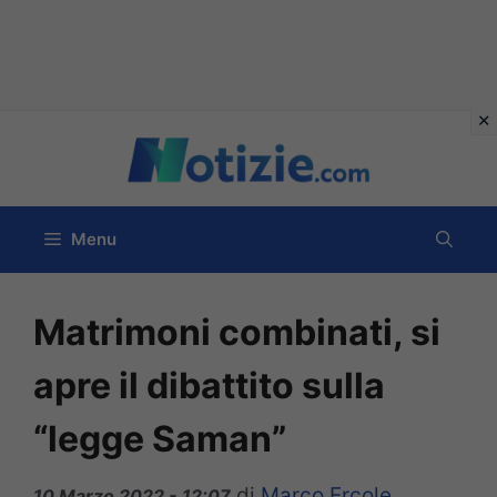
Vai
al
contenuto
Menu
Matrimoni combinati, si
apre il dibattito sulla
“legge Saman”
di
Marco Ercole
10 Marzo 2022 - 12:07