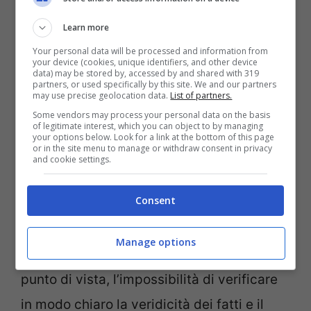
Proposta di legge per dare cittadinanza italiana alle vittime
Learn more
dei matrimoni combinati (Ansa)
Your personal data will be processed and information from
your device (cookies, unique identifiers, and other device
data) may be stored by, accessed by and shared with 319
Il
solo partito a non aver dato l’ok è stato
partners, or used specifically by this site. We and our partners
may use precise geolocation data.
List of partners.
Fratelli d’Italia
e il motivo lo ha spiegato la
Some vendors may process your personal data on the basis
of legitimate interest, which you can object to by managing
deputata Augusta Montaruli: “
Invece di
your options below. Look for a link at the bottom of this page
or in the site menu to manage or withdraw consent in privacy
elaborare norme per persone già tutelate
and cookie settings.
dalla legge, la nostra idea è di espellere le
Consent
persone indagate, che si macchiano del
reato di proporre un matrimonio forzato o
Manage options
portarlo a termine
“. Alla base di questo
punto di vista, l’impossibilità di verificare
in modo chiaro la veridicità dei fatti e il