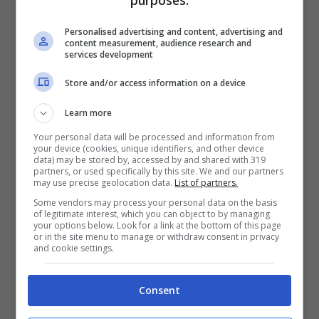
accaduto (Ansa)
Personalised advertising and content, advertising and
content measurement, audience research and
services development
Sette anni più tardi, nel 2004, la Lituania,
Store and/or access information on a device
la Lettonia e l’Estonia entrarono però a far
parte dell’Alleanza atlantica, così come la
Learn more
Repubblica Ceca, la Romania e la Bulgaria.
Your personal data will be processed and information from
your device (cookies, unique identifiers, and other device
data) may be stored by, accessed by and shared with 319
A partire da quel momento
i soli stati
partners, or used specifically by this site. We and our partners
may use precise geolocation data.
List of partners.
cuscinetto a separazione tra la Russia e
Some vendors may process your personal data on the basis
l’Occidente sono diventati la Bielorussia,
of legitimate interest, which you can object to by managing
your options below. Look for a link at the bottom of this page
or in the site menu to manage or withdraw consent in privacy
la Finlandia e, appunto, l’Ucraina
. Oggi, a
and cookie settings.
distanza di un quarto di secolo da quel
discorso di Biden, quelle parole risuonano
Consent
in modo vigoroso e preoccupante con i