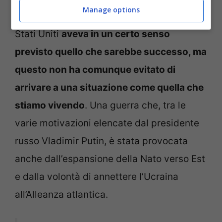
Manage options
fatti d’attualità. L’attuale presidente degli
Stati Uniti
aveva in un certo senso
previsto quello che sarebbe successo, ma
questo non ha comunque evitato di
arrivare a una situazione come quella che
stiamo vivendo
. Una guerra che, tra le
varie motivazioni elencate dal presidente
russo Vladimir Putin, è stata provocata
anche dall’espansione della Nato verso Est
e dalla volontà di annettere l’Ucraina
all’Alleanza atlantica.