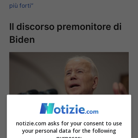
più forti”
Il discorso premonitore di
Biden
notizie.com asks for your consent to use
your personal data for the following
purposes:
Nel 1997 Joe Biden aveva previsto quello che sarebbe