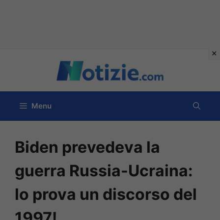
Vai
al
contenuto
Menu
Biden prevedeva la
guerra Russia-Ucraina:
lo prova un discorso del
1997!