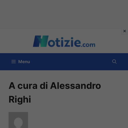
Vai
al
contenuto
Menu
A cura di Alessandro
Righi