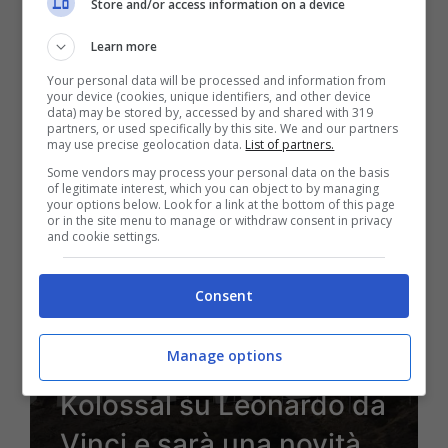
Store and/or access information on a device
pericolosissimo
Learn more
Your personal data will be processed and information from
your device (cookies, unique identifiers, and other device
data) may be stored by, accessed by and shared with 319
partners, or used specifically by this site. We and our partners
4 Maggio 2024 - 21:30
may use precise geolocation data.
List of partners.
Some vendors may process your personal data on the basis
of legitimate interest, which you can object to by managing
your options below. Look for a link at the bottom of this page
or in the site menu to manage or withdraw consent in privacy
and cookie settings.
Consent
Manage options
Cinema: arriva il
Kolossal su Leonardo da
Vinci e sarà una novità