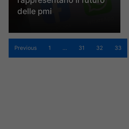
rappresentano il futuro
delle pmi
Previous
1
…
31
32
33