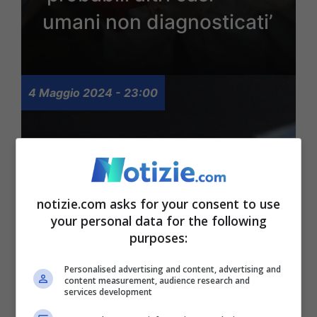
umani non diagnosticati’
4 Maggio 2024 - 23:00
notizie.com asks for your consent to use
your personal data for the following
purposes:
Personalised advertising and content, advertising and
Fentanyl, l’esperto non
content measurement, audience research and
services development
ha dubbi: ecco perchè è