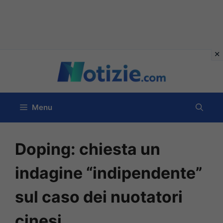
Vai
al
contenuto
Menu
Doping: chiesta un
indagine “indipendente”
sul caso dei nuotatori
cinesi