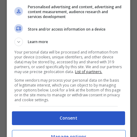
Personalised advertising and content, advertising and
content measurement, audience research and
Nonostante i funzionari cinesi abbiano
services development
attribuito tali risultati a una
Store and/or access information on a device
contaminazione accidentale e abbiano
Learn more
segnalato il caso, sia alla WADA che
Your personal data will be processed and information from
all’ente governativo del nuoto World
your device (cookies, unique identifiers, and other device
data) may be stored by, accessed by and shared with 319
partners, or used specifically by this site. We and our partners
Aquatics (precedentemente noto come
may use precise geolocation data.
List of partners.
Fina),
l’esito dell’indagine condotta dalla
Some vendors may process your personal data on the basis
of legitimate interest, which you can object to by managing
WADA, non ha individuato prove credibili
your options below. Look for a link at the bottom of this page
or in the site menu to manage or withdraw consent in privacy
and cookie settings.
di cattiva condotta.
Consent
Malgrado il turbolento preludio ai Giochi
Olimpici, la squadra cinese di nuoto è
Manage options