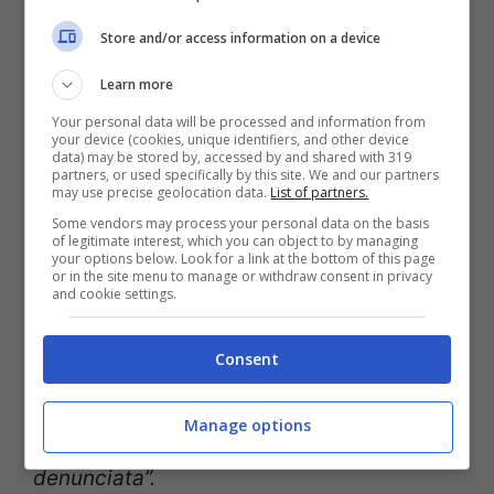
Un suo nuovo appello è stato affidato oggi
Store and/or access information on a device
dall’avvocato Edoardo Albertario. Il legale
Learn more
ha spiegato che l’ex Ministro sta vivendo in
Your personal data will be processed and information from
una cella con altre cinque persone, e che
your device (cookies, unique identifiers, and other device
data) may be stored by, accessed by and shared with 319
le temperature sono proibitive. Rebibbia è
partners, or used specifically by this site. We and our partners
may use precise geolocation data.
List of partners.
un carcere relativamente nuovo ed è tutto
Some vendors may process your personal data on the basis
of legitimate interest, which you can object to by managing
lamiera.
your options below. Look for a link at the bottom of this page
or in the site menu to manage or withdraw consent in privacy
and cookie settings.
“
L’estate diventa un inferno
–
ha detto
Albertario
– Al braccio G8 (quello dove si
Consent
trova Alemanno, ndr) ci sono stati tentativi
Manage options
di suicidio, questa situazione va
denunciata”.