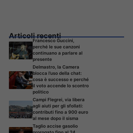
Articoli recenti
Francesco Guccini,
perché le sue canzoni
continuano a parlare al
presente
Delmastro, la Camera
blocca l’uso della chat:
cosa è successo e perché
il voto accende lo scontro
politico
Campi Flegrei, via libera
agli aiuti per gli sfollati:
contributi fino a 900 euro
al mese dopo il sisma
Taglio accise gasolio
prorogato fino al 24