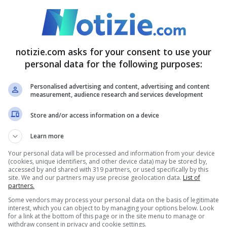
i indagare gli aspetti più personali e
di Isaacson, fonte principale per la
 del personaggio: dalle sue opere immortali
notizie.com asks for your consent to use your
fiche rivoluzionarie.
personal data for the following purposes:
rdo
Personalised advertising and content, advertising and content
measurement, audience research and services development
Store and/or access information on a device
 sulla figura di Leonardo da Vinci,
esplorando
’arte e alla scienza ma anche gli aspetti più
Learn more
Your personal data will be processed and information from your device
, l’enfasi sulle questioni legate alla sua
(cookies, unique identifiers, and other device data) may be stored by,
accessed by and shared with 319 partners, or used specifically by this
 audace
che potrebbe stimolare dibattiti
site. We and our partners may use precise geolocation data.
List of
partners.
Some vendors may process your personal data on the basis of legitimate
interest, which you can object to by managing your options below. Look
for a link at the bottom of this page or in the site menu to manage or
withdraw consent in privacy and cookie settings.