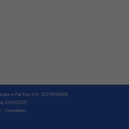
cale e Partita I.V.A. 12279101005
del 21/12/2021
o -
Contattaci