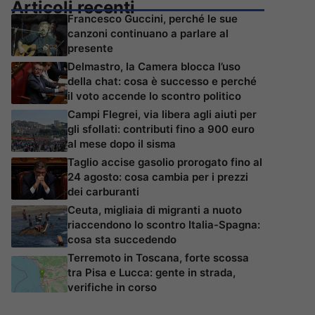
Articoli recenti
Francesco Guccini, perché le sue
canzoni continuano a parlare al
presente
Delmastro, la Camera blocca l’uso
della chat: cosa è successo e perché
il voto accende lo scontro politico
Campi Flegrei, via libera agli aiuti per
gli sfollati: contributi fino a 900 euro
al mese dopo il sisma
Taglio accise gasolio prorogato fino al
24 agosto: cosa cambia per i prezzi
dei carburanti
Ceuta, migliaia di migranti a nuoto
riaccendono lo scontro Italia-Spagna:
cosa sta succedendo
Terremoto in Toscana, forte scossa
tra Pisa e Lucca: gente in strada,
verifiche in corso