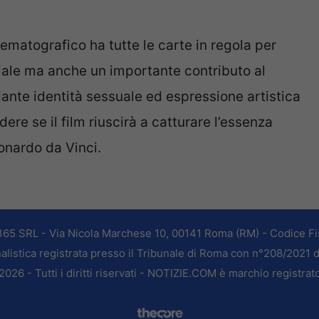
ematografico ha tutte le carte in regola per
ale ma anche un importante contributo al
ante identità sessuale ed espressione artistica
ere se il film riuscirà a catturare l’essenza
onardo da Vinci.
365 SRL - Via Nicola Marchese 10, 00141 Roma (RM) - Codice Fis
alistica registrata presso il Tribunale di Roma con n°208/2021 
026 - Tutti i diritti riservati - NOTIZIE.COM è marchio registrat