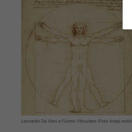
Leonardo Da Vinci e l’Uomo Vitruviano (Foto Ansa) noti