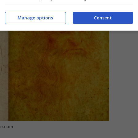
Manage options
Consent
zie.com