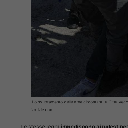
“Lo svuotamento delle aree circostanti la Città Ve
Notizie.com
Le stesse leggi
impediscono ai palestines