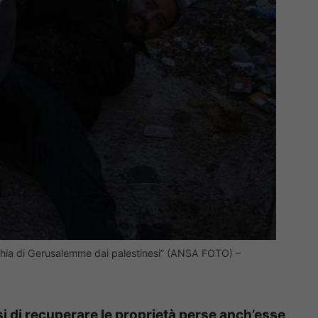
cchia di Gerusalemme dai palestinesi” (ANSA FOTO) –
i di recuperare le proprietà perse anch’esse