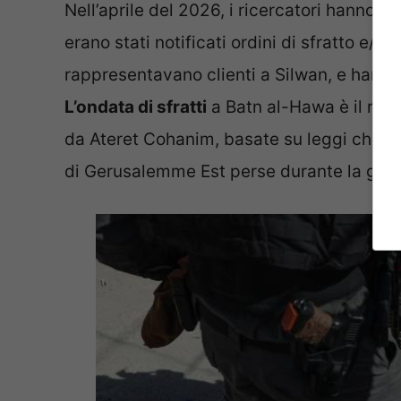
Nell’aprile del 2026, i ricercatori hanno vi
erano stati notificati ordini di sfratto e/
rappresentavano clienti a Silwan, e hanno
L’ondata di sfratti
a Batn al-Hawa è il risul
da Ateret Cohanim, basate su leggi che co
di Gerusalemme Est perse durante la guer