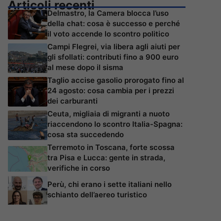
Articoli recenti
Delmastro, la Camera blocca l’uso
della chat: cosa è successo e perché
il voto accende lo scontro politico
Campi Flegrei, via libera agli aiuti per
gli sfollati: contributi fino a 900 euro
al mese dopo il sisma
Taglio accise gasolio prorogato fino al
24 agosto: cosa cambia per i prezzi
dei carburanti
Ceuta, migliaia di migranti a nuoto
riaccendono lo scontro Italia-Spagna:
cosa sta succedendo
Terremoto in Toscana, forte scossa
tra Pisa e Lucca: gente in strada,
verifiche in corso
Perù, chi erano i sette italiani nello
schianto dell’aereo turistico