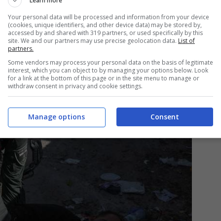
Learn more
sitato Silwan e intervistato tre residenti a cui
Your personal data will be processed and information from your device
o demolizione, nonché due avvocati che
(cookies, unique identifiers, and other device data) may be stored by,
accessed by and shared with 319 partners, or used specifically by this
 esaminato i documenti legali pertinenti.
site. We and our partners may use precise geolocation data.
List of
partners.
tato di una serie di cause di sfratto intentate
Some vendors may process your personal data on the basis of legitimate
interest, which you can object to by managing your options below. Look
nsentono agli ebrei di rivendicare le proprietà
for a link at the bottom of this page or in the site menu to manage or
withdraw consent in privacy and cookie settings.
ra del 1948.
Manage options
Consent