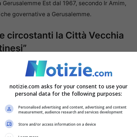
i a Gerusalemme Est dal 1967, secondo Ir Amim,
itiche governative a Gerusalemme.
 circostanti la Città Vecchia
inesi”
o la loro politica illegale di lunga data di
tà Vecchia di Gerusalemme dai palestinesi e di
notizie.com asks for your consent to use your
ermato Sarah Sanbar, ricercatrice ad interim su
personal data for the following purposes:
i israeliani per cambiare la demografia di
Personalised advertising and content, advertising and content
so possibile dall’impunità concessa dagli stretti
measurement, audience research and services development
Store and/or access information on a device