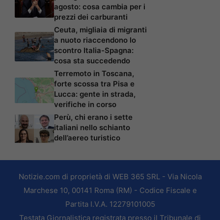
agosto: cosa cambia per i
prezzi dei carburanti
Ceuta, migliaia di migranti
a nuoto riaccendono lo
scontro Italia-Spagna:
cosa sta succedendo
Terremoto in Toscana,
forte scossa tra Pisa e
Lucca: gente in strada,
verifiche in corso
Perù, chi erano i sette
italiani nello schianto
dell’aereo turistico
Notizie.com di proprietà di WEB 365 SRL - Via Nicola
Marchese 10, 00141 Roma (RM) - Codice Fiscale e
Partita I.V.A. 12279101005
Testata Giornalistica registrata presso il Tribunale di