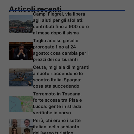
Articoli recenti
Campi Flegrei, via libera
agli aiuti per gli sfollati:
contributi fino a 900 euro
al mese dopo il sisma
Taglio accise gasolio
prorogato fino al 24
agosto: cosa cambia per i
prezzi dei carburanti
Ceuta, migliaia di migranti
a nuoto riaccendono lo
scontro Italia-Spagna:
cosa sta succedendo
Terremoto in Toscana,
forte scossa tra Pisa e
Lucca: gente in strada,
verifiche in corso
Perù, chi erano i sette
italiani nello schianto
dell’aereo turistico