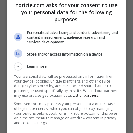
notizie.com asks for your consent to use
your personal data for the following
purposes:
Personalised advertising and content, advertising and
content measurement, audience research and
services development
Store and/or access information on a device
Learn more
Svolta nel gaming: la Xbox sbarca
Your personal data will be processed and information from
your device (cookies, unique identifiers, and other device
su Amazon Fire TV
data) may be stored by, accessed by and shared with 319
partners, or used specifically by this site. We and our partners
1 Luglio 2024 - 21:30
may use precise geolocation data.
List of partners.
Some vendors may process your personal data on the basis
of legitimate interest, which you can object to by managing
your options below. Look for a link at the bottom of this page
or in the site menu to manage or withdraw consent in privacy
and cookie settings.