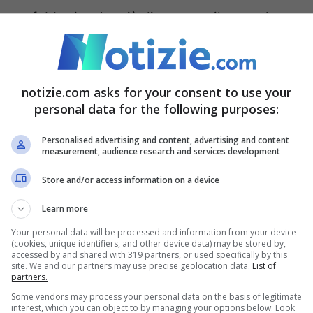
corso febbraio e ha già dimostrato il suo valore
a.
i: i dettagli sull’intervento
notizie.com asks for your consent to use your
personal data for the following purposes:
na donna di 65 anni che ha beneficiato della
Personalised advertising and content, advertising and content
measurement, audience research and services development
stita dal robot. Il monitoraggio continuo
ento ha permesso una mappatura dettagliata
Store and/or access information on a device
, facilitando così la scelta da parte dell’équipe
Learn more
ma sicura del neurinoma. La donna è stata
Your personal data will be processed and information from your device
(cookies, unique identifiers, and other device data) may be stored by,
ione in ottimo stato di salute.
accessed by and shared with 319 partners, or used specifically by this
site. We and our partners may use precise geolocation data.
List of
partners.
Some vendors may process your personal data on the basis of legitimate
interest, which you can object to by managing your options below. Look