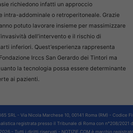
sie richiedono infatti un approccio
one intra-addominale o retroperitoneale. Grazie
e hanno potuto lavorare insieme per massimizzare
invasività dell’intervento e il rischio di
arti inferiori. Quest’esperienza rappresenta
a Fondazione Irccs San Gerardo dei Tintori ma
quanto la tecnologia possa essere determinante
te ai pazienti.
365 SRL - Via Nicola Marchese 10, 00141 Roma (RM) - Codice Fis
alistica registrata presso il Tribunale di Roma con n°208/2021 
026 - Tutti i diritti riservati - NOTIZIE.COM è marchio registrat