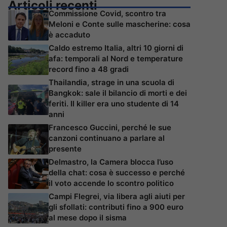
Articoli recenti
Commissione Covid, scontro tra
Meloni e Conte sulle mascherine: cosa
è accaduto
Caldo estremo Italia, altri 10 giorni di
afa: temporali al Nord e temperature
record fino a 48 gradi
Thailandia, strage in una scuola di
Bangkok: sale il bilancio di morti e dei
feriti. Il killer era uno studente di 14
anni
Francesco Guccini, perché le sue
canzoni continuano a parlare al
presente
Delmastro, la Camera blocca l’uso
della chat: cosa è successo e perché
il voto accende lo scontro politico
Campi Flegrei, via libera agli aiuti per
gli sfollati: contributi fino a 900 euro
al mese dopo il sisma