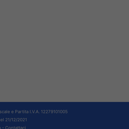
cale e Partita I.V.A. 12279101005
del 21/12/2021
o -
Contattaci