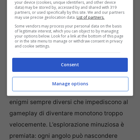
your device (cookies, unique identifiers, and other device
data) may be stored by, accessed by and shared with 319
partners, or used specifically by this site. We and our partners
Luigi e Mario -Ansa- Notizie.com
may use precise geolocation data.
List of partners.
Some vendors may process your personal data on the basis
of legitimate interest, which you can object to by managing
Il gioco richiede un po’ di tempo prima di
your options below. Look for a link at the bottom of this page
or in the site menu to manage or withdraw consent in privacy
entrare nel vivo dell’azione. Le prime fasi
and cookie settings.
servono principalmente a familiarizzare
Consent
con gli strumenti a disposizione e ad
accedere a nuove aree del gioco. Ogni
Manage options
stanza va esplorata più volte, offrendo
enigmi sempre diversi che impediscono al
gameplay di diventare monotono troppo
velocemente. L’esplorazione minuziosa è
premiata: ogni angolo può nascondere