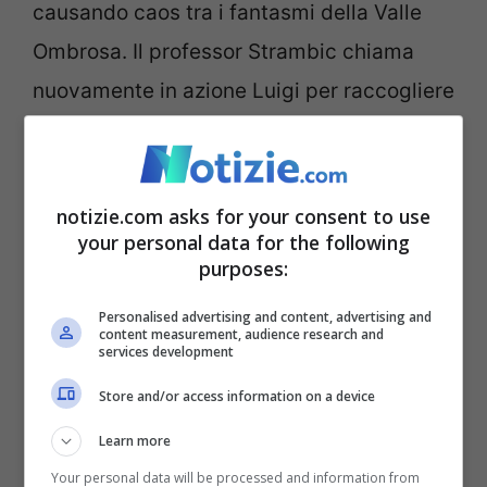
causando caos tra i fantasmi della Valle
Ombrosa. Il professor Strambic chiama
nuovamente in azione Luigi per raccogliere
i frammenti della Luna e restaurare l’ordine
aspirando i fantasmi ribelli con il suo fidato
Poltergust 5000.
notizie.com asks for your consent to use
your personal data for the following
purposes:
Personalised advertising and content, advertising and
content measurement, audience research and
services development
Store and/or access information on a device
Learn more
Your personal data will be processed and information from