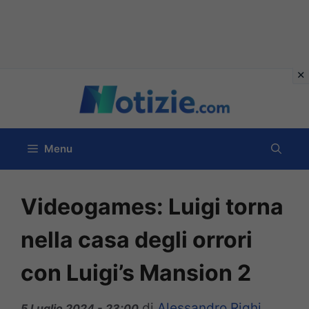
Vai
al
contenuto
Menu
Videogames: Luigi torna
nella casa degli orrori
con Luigi’s Mansion 2
di
Alessandro Righi
5 Luglio 2024 - 23:00