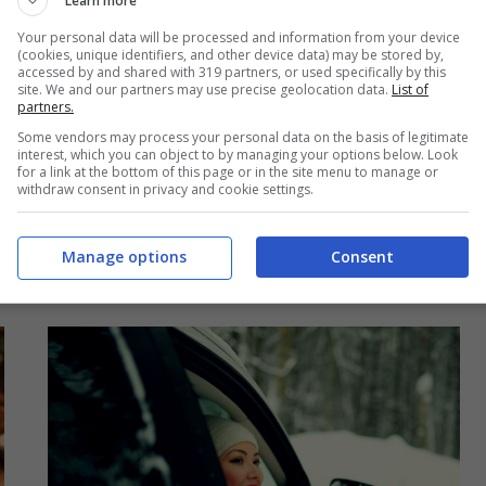
Learn more
Your personal data will be processed and information from your device
(cookies, unique identifiers, and other device data) may be stored by,
accessed by and shared with 319 partners, or used specifically by this
site. We and our partners may use precise geolocation data.
List of
Cellulari a scuola, come devono
partners.
comportarsi i docenti? Tutti i
Some vendors may process your personal data on the basis of legitimate
interest, which you can object to by managing your options below. Look
chiarimenti: “Rispetto delle regole
for a link at the bottom of this page or in the site menu to manage or
withdraw consent in privacy and cookie settings.
e tutela dei diritti”
20 Dicembre 2025 - 06:57
Manage options
Consent