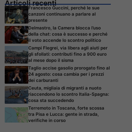
Articoli recenti
Francesco Guccini, perché le sue
canzoni continuano a parlare al
presente
Delmastro, la Camera blocca l’uso
della chat: cosa è successo e perché
il voto accende lo scontro politico
Campi Flegrei, via libera agli aiuti per
gli sfollati: contributi fino a 900 euro
al mese dopo il sisma
Taglio accise gasolio prorogato fino al
24 agosto: cosa cambia per i prezzi
dei carburanti
Ceuta, migliaia di migranti a nuoto
riaccendono lo scontro Italia-Spagna:
cosa sta succedendo
Terremoto in Toscana, forte scossa
tra Pisa e Lucca: gente in strada,
verifiche in corso