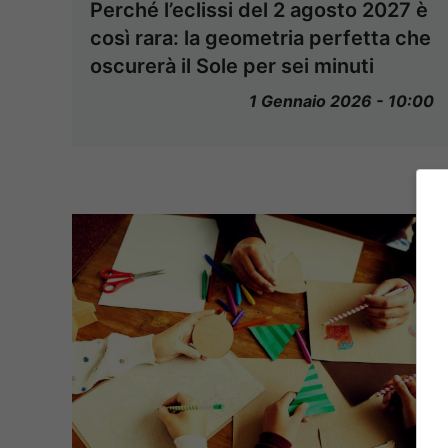
Perché l’eclissi del 2 agosto 2027 è
così rara: la geometria perfetta che
oscurerà il Sole per sei minuti
1 Gennaio 2026 - 10:00