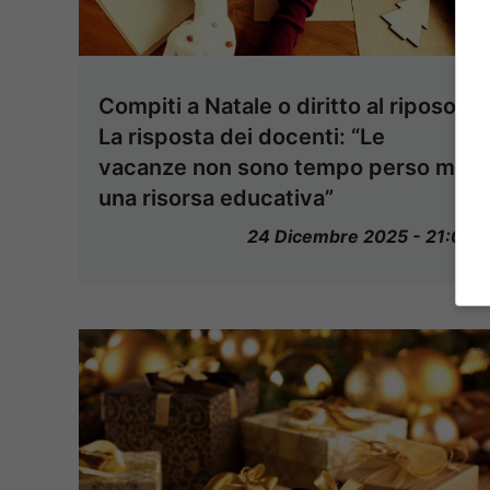
Compiti a Natale o diritto al riposo?
La risposta dei docenti: “Le
vacanze non sono tempo perso ma
una risorsa educativa”
24 Dicembre 2025 - 21:00