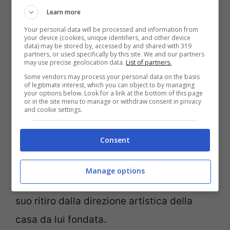
Learn more
accordo da 500 miliardi di lire con Hdp, in
Your personal data will be processed and information from
parte controllata da Gianni Agnelli. Nel
your device (cookies, unique identifiers, and other device
data) may be stored by, accessed by and shared with 319
2002 la Hdp ha venduto la Valentino spa
partners, or used specifically by this site. We and our partners
may use precise geolocation data.
List of partners.
per circa 240 milioni di euro al gruppo
Some vendors may process your personal data on the basis
of legitimate interest, which you can object to by managing
Marzotto, che a sua volta nel 2007 ha
your options below. Look for a link at the bottom of this page
or in the site menu to manage or withdraw consent in privacy
ceduto la maggioranza al fondo Permira,
and cookie settings.
private equity con sede a Londra, per 5,3
Consent
miliardi di euro
. Nell’autunno del 2007, in
un grande evento a Roma per i 45 anni
Manage options
della maison, Valentino ha annunciato il
suo ritiro dalla direzione artistica della
casa da lui fondata.