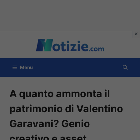
Vai
al
contenuto
Menu
A quanto ammonta il
patrimonio di Valentino
Garavani? Genio
creativo e asset