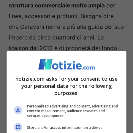
struttura commerciale molto ampia
per
linee, accessori e profumi. Bisogna dire
che Garavani non era più alla guida del suo
impero da circa quattordici anni. La
Maison dal 2012 è di proprietà del fondo
del Qatar Mayhoola for Investments. Nel
2023 il colosso francese del lusso Kering
notizie.com asks for your consent to use
ha poi rilevato il 30% del capitale per 1,7
your personal data for the following
miliardi di euro, con opzione per il 100%
purposes:
entro il 2028.
Personalised advertising and content, advertising and
content measurement, audience research and
services development
E ancora prima Valentino aveva ceduto il
Store and/or access information on a device
controllo del gruppo già nel 1998, con un