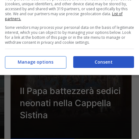
(cookies, unique identifiers, and other device data) may be stored by,
8 Gennaio 2022 - 17:55
accessed by and shared with 319 partners, or used specifically by this
site. We and our partners may use precise geolocation data.
List of
partners.
Some vendors may process your personal data on the basis of legitimate
interest, which you can object to by managing your options below. Look
for a link at the bottom of this page or in the site menu to manage or
withdraw consent in privacy and cookie settings.
Manage options
Consent
Il Papa battezzerà sedici
neonati nella Cappella
Sistina