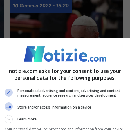
10 Gennaio 2022 - 15:20
notizie.com asks for your consent to use your
personal data for the following purposes:
Papa, vaccini: “Serve
Personalised advertising and content, advertising and content
una cura di realtà”. Poi
measurement, audience research and services development
attacca la cancel culture
Store and/or access information on a device
Learn more
Your personal data will be processed and information from your device