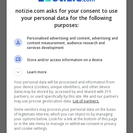
con una festa che pure è durata tre giorni
notizie.com asks for your consent to use
ma è stata meno discussa di quella di
your personal data for the following
Bezos.
purposes:
Personalised advertising and content, advertising and
La
provincia di Siena
è stata invece la
content measurement, audience research and
services development
meta delle nozze del figlio di
Jon Bon Jovi,
Store and/or access information on a device
Jake
e dell’attrice
Millie Bobby Brown
,
Learn more
sempre nel 2024. Andando a scavare
Your personal data will be processed and information from
indietro nel tempo potremmo elencarne
your device (cookies, unique identifiers, and other device
data) may be stored by, accessed by and shared with 319
molti altri ma quelli che abbiamo scelto
partners, or used specifically by this site. We and our partners
may use precise geolocation data.
List of partners.
bastano a far comprendere che l’Italia è
Some vendors may process your personal data on the basis
of legitimate interest, which you can object to by managing
una delle mete preferite per i matrimoni
your options below. Look for a link at the bottom of this page
or in the site menu to manage or withdraw consent in privacy
delle star internazionali.
and cookie settings.