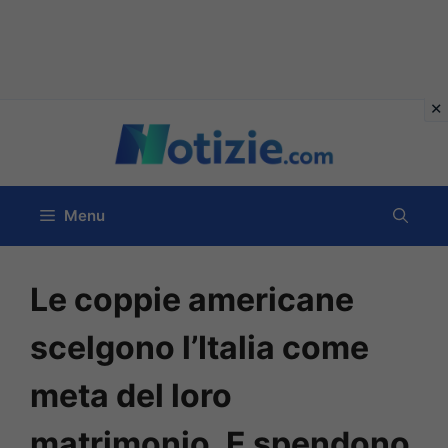
Vai
al
contenuto
Menu
Le coppie americane
scelgono l’Italia come
meta del loro
matrimonio. E spendono