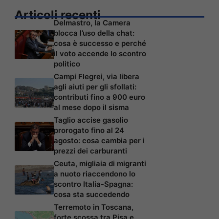
Articoli recenti
Delmastro, la Camera
blocca l’uso della chat:
cosa è successo e perché
il voto accende lo scontro
politico
Campi Flegrei, via libera
agli aiuti per gli sfollati:
contributi fino a 900 euro
al mese dopo il sisma
Taglio accise gasolio
prorogato fino al 24
agosto: cosa cambia per i
prezzi dei carburanti
Ceuta, migliaia di migranti
a nuoto riaccendono lo
scontro Italia-Spagna:
cosa sta succedendo
Terremoto in Toscana,
forte scossa tra Pisa e