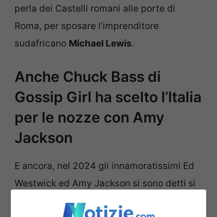
perla dei Castelli romani alle porte di
Roma, per sposare l’imprenditore
sudafricano
Michael Lewis
.
Anche Chuck Bass di
Gossip Girl ha scelto l’Italia
per le nozze con Amy
Jackson
E ancora, nel 2024 gli innamoratissimi Ed
Westwick ed Amy Jackson si sono detti sì
al
Castello di Rocca Cilento
, in Campania,