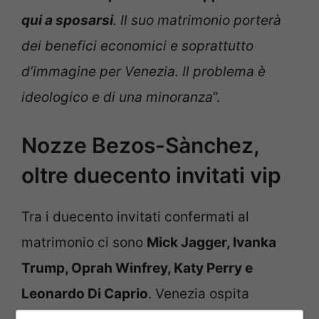
qui a sposarsi
. Il suo matrimonio porterà
dei benefici economici e soprattutto
d’immagine per Venezia. Il problema è
ideologico e di una minoranza
”.
Nozze Bezos-Sànchez,
oltre duecento invitati vip
Tra i duecento invitati confermati al
matrimonio ci sono
Mick Jagger, Ivanka
Trump, Oprah Winfrey, Katy Perry e
Leonardo Di Caprio
. Venezia ospita