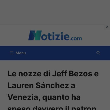
Vai
al
contenuto
Menu
Le nozze di Jeff Bezos e
Lauren Sánchez a
Venezia, quanto ha
speso davvero il patron