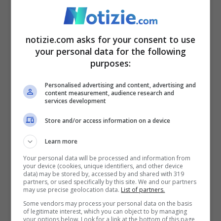
centinaia di matrimoni ogni anno, e non
sono rari quelli di personaggi ricchi e
famosi. In passato matrimoni di celebrità,
notizie.com asks for your consent to use
your personal data for the following
come quello di George Clooney con
purposes:
l’avvocatessa per i diritti umani Amal
Personalised advertising and content, advertising and
Alamuddin nel 2014, sono stati accolti con
content measurement, audience research and
services development
entusiasmo dal pubblico.
Store and/or access information on a device
Le polemiche si sono concentrate allora
Learn more
sul profilo politico e imprenditoriale di
Jeff
Your personal data will be processed and information from
your device (cookies, unique identifiers, and other device
Bezos
, ultramiliardario che sedeva accanto
data) may be stored by, accessed by and shared with 319
partners, or used specifically by this site. We and our partners
may use precise geolocation data.
List of partners.
al presidente Usa
Donald Trump
il giorno
Some vendors may process your personal data on the basis
dell’insediamento. Critiche sono piovute
of legitimate interest, which you can object to by managing
your options below. Look for a link at the bottom of this page