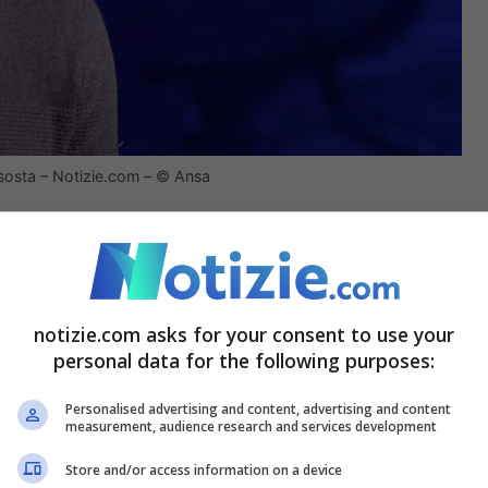
sosta – Notizie.com – © Ansa
ce una novità molto importante. Secondo quanto
i gestiti dalla famiglia Soumahoro lavorava
nale e successivamente nominato assessore
notizie.com asks for your consent to use your
personal data for the following purposes:
Personalised advertising and content, advertising and content
rdinatore responsabile dal 2010, un anno dopo la
measurement, audience research and services development
une di Roccagorga, cinquemila anime sui Monti
Store and/or access information on a device