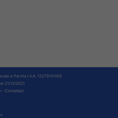
cale e Partita I.V.A. 12279101005
del 21/12/2021
o -
Contattaci
dv