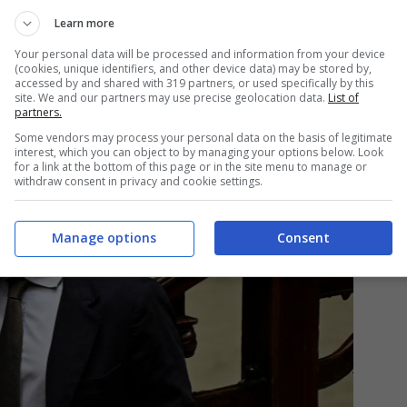
Learn more
Your personal data will be processed and information from your device
(cookies, unique identifiers, and other device data) may be stored by,
 ruolo di Ciarmatore
accessed by and shared with 319 partners, or used specifically by this
site. We and our partners may use precise geolocation data.
List of
partners.
Some vendors may process your personal data on the basis of legitimate
interest, which you can object to by managing your options below. Look
for a link at the bottom of this page or in the site menu to manage or
withdraw consent in privacy and cookie settings.
Manage options
Consent