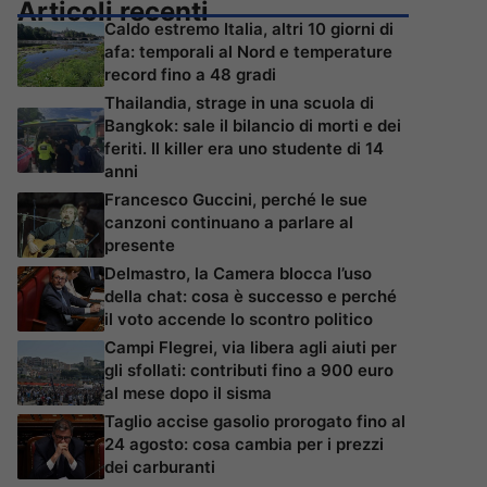
Articoli recenti
Caldo estremo Italia, altri 10 giorni di
afa: temporali al Nord e temperature
record fino a 48 gradi
Thailandia, strage in una scuola di
Bangkok: sale il bilancio di morti e dei
feriti. Il killer era uno studente di 14
anni
Francesco Guccini, perché le sue
canzoni continuano a parlare al
presente
Delmastro, la Camera blocca l’uso
della chat: cosa è successo e perché
il voto accende lo scontro politico
Campi Flegrei, via libera agli aiuti per
gli sfollati: contributi fino a 900 euro
al mese dopo il sisma
Taglio accise gasolio prorogato fino al
24 agosto: cosa cambia per i prezzi
dei carburanti