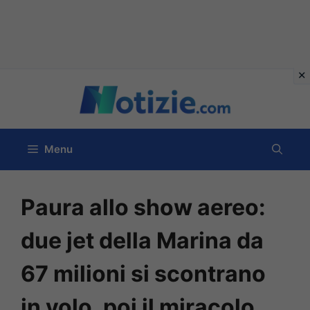
Vai
al
contenuto
Menu
Paura allo show aereo:
due jet della Marina da
67 milioni si scontrano
in volo, poi il miracolo