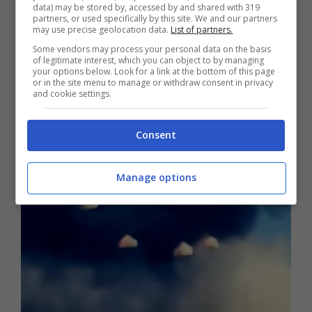
data) may be stored by, accessed by and shared with 319
partners, or used specifically by this site. We and our partners
dell’incidente. Fortunatamente entrambi gli
may use precise geolocation data.
List of partners.
equipaggi siano riusciti a eiettarsi dai loro
Some vendors may process your personal data on the basis
of legitimate interest, which you can object to by managing
aerei, cosa che di solito dopo una
your options below. Look for a link at the bottom of this page
or in the site menu to manage or withdraw consent in privacy
and cookie settings.
collisione non si ha la possibilità di fare.
Consent
Manage options