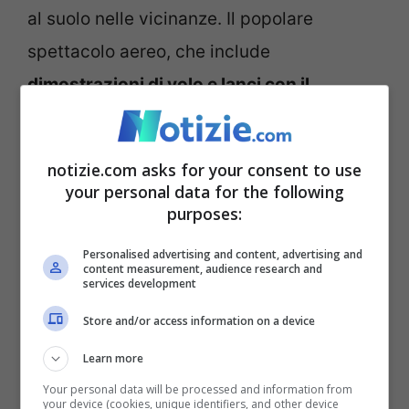
al suolo nelle vicinanze. Il popolare
spettacolo aereo, che include
dimostrazioni di volo e lanci con il
paracadute
, è una celebrazione della
storia dell’aviazione e uno sguardo alle
notizie.com asks for your consent to use
moderne capacità militari. La pattuglia
your personal data for the following
purposes:
acrobatica Thunderbirds dell’Aeronautica
statunitense è stata la protagonista dello
Personalised advertising and content, advertising and
content measurement, audience research and
spettacolo in entrambe le giornate.
services development
Store and/or access information on a device
Il Servizio meteorologico nazionale ha
Learn more
segnalato
buona visibilità e venti con
Your personal data will be processed and information from
raffiche fino a 47 km/h
al momento
your device (cookies, unique identifiers, and other device